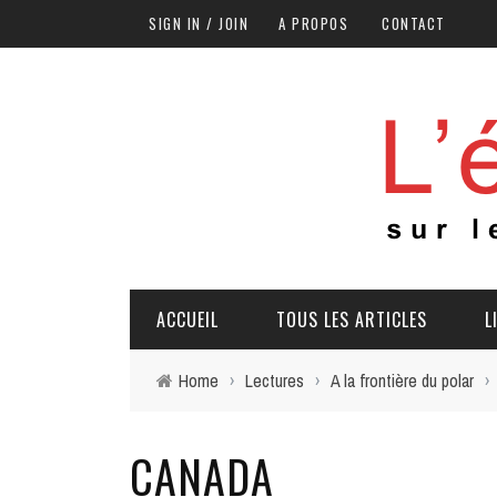
SIGN IN / JOIN
A PROPOS
CONTACT
ACCUEIL
TOUS LES ARTICLES
L
Home
›
Lectures
›
A la frontière du polar
›
CANADA