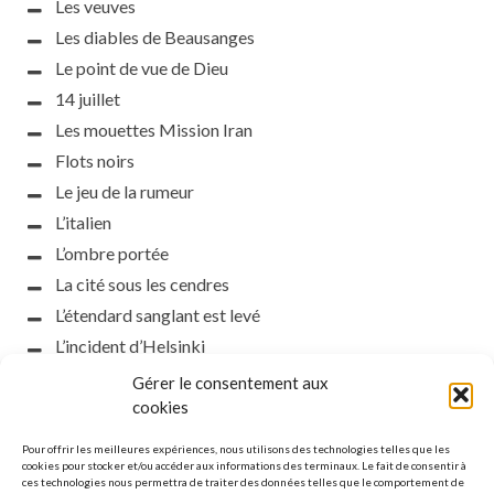
Les veuves
Les diables de Beausanges
Le point de vue de Dieu
14 juillet
Les mouettes Mission Iran
Flots noirs
Le jeu de la rumeur
L’italien
L’ombre portée
La cité sous les cendres
L’étendard sanglant est levé
L’incident d’Helsinki
la petite fasciste
Gérer le consentement aux
Toutes les nuances de la nuit
cookies
Loch noir
Pour offrir les meilleures expériences, nous utilisons des technologies telles que les
Que s’obscurcissent le soleil et la lumière
cookies pour stocker et/ou accéder aux informations des terminaux. Le fait de consentir à
ces technologies nous permettra de traiter des données telles que le comportement de