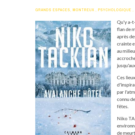
GRANDS ESPACES
,
MONTREUX
,
PSYCHOLOGIQUE
,
Qu'y a-t
flan de 
après des
crainte e
au milie
accroche
jusqu'au
Ces lieu
d'inspira
par l'atm
connu de
fêtes.
Niko TAC
environne
de meurtr