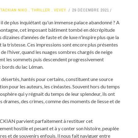
TACKIAN NIKO
,
THRILLER
,
VEVEY
29 DÉCEMBRE 2021
-il de plus inquiétant qu'un immense palace abandonné ? A
montagne, cet imposant bâtiment tombé en décrépitude
 dizaines d'années de faste et de luxe n'inspire plus que la
t la tristesse. Ces impressions sont encore plus présentes
u de l'hiver, quand les nuages sombres chargés de neige
nt les sommets puis descendent progressivement
x bords du lac Léman.
x désertés, hantés pour certains, constituent une source
tion pour les auteurs, les cinéastes. Souvent hors du temps
osphère qui y régnait du temps de leur splendeur, ils ont
s drames, des crimes, comme des moments de liesse et de
KIAN parvient parfaitement à restituer cet
ment hostile et pesant et à y conter son histoire, peuplée
es et de souvenirs enfouis. Il nous fait naviguer entre