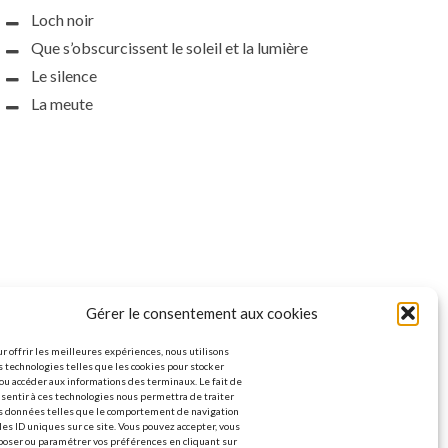
Loch noir
Que s’obscurcissent le soleil et la lumière
Le silence
La meute
Gérer le consentement aux cookies
r offrir les meilleures expériences, nous utilisons
 technologies telles que les cookies pour stocker
ou accéder aux informations des terminaux. Le fait de
sentir à ces technologies nous permettra de traiter
s données telles que le comportement de navigation
les ID uniques sur ce site. Vous pouvez accepter, vous
poser ou paramétrer vos préférences en cliquant sur