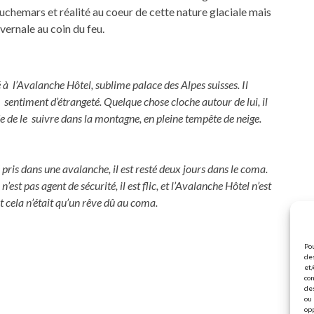
auchemars et réalité au coeur de cette nature glaciale mais
vernale au coin du feu.
à l’Avalanche Hôtel, sublime palace des Alpes suisses. Il
n sentiment d’étrangeté. Quelque chose cloche autour de lui, il
e de le suivre dans la montagne, en pleine tempête de neige.
é pris dans une avalanche, il est resté deux jours dans le coma.
 pas agent de sécurité, il est flic, et l’Avalanche Hôtel n’est
t cela n’était qu’un rêve dû au coma.
Pou
des
et/
con
de
ou 
op