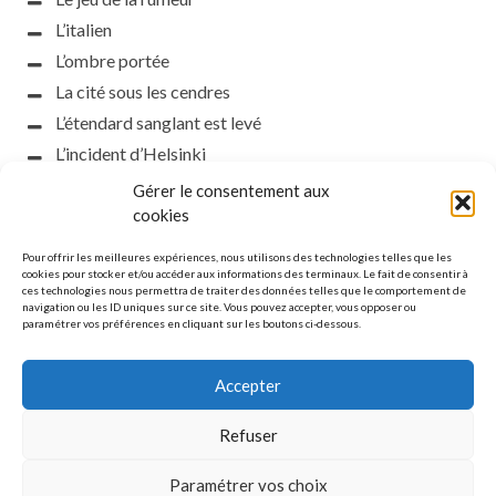
L’italien
L’ombre portée
La cité sous les cendres
L’étendard sanglant est levé
L’incident d’Helsinki
la petite fasciste
Gérer le consentement aux
Toutes les nuances de la nuit
cookies
Loch noir
Pour offrir les meilleures expériences, nous utilisons des technologies telles que les
Que s’obscurcissent le soleil et la lumière
cookies pour stocker et/ou accéder aux informations des terminaux. Le fait de consentir à
ces technologies nous permettra de traiter des données telles que le comportement de
Le silence
navigation ou les ID uniques sur ce site. Vous pouvez accepter, vous opposer ou
paramétrer vos préférences en cliquant sur les boutons ci-dessous.
La meute
Accepter
Refuser
MENTIONS LÉGALES
Paramétrer vos choix