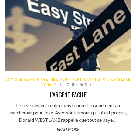
COMIQUE
,
ESPIONNAGE
,
NEW YORK
,
PORT WASHINGTON
,
WESTLAKE
DONALD
17 JUIN 2015
L'ARGENT FACILE
Le rêve devient réalité puis tourne brusquement au
cauchemar pour Josh. Avec son humour qui lui est propre,
Donald WESTLAKE rappelle que tout se paye, ...
READ MORE