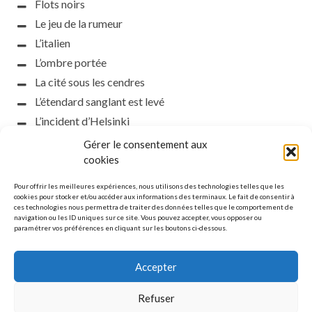
Flots noirs
Le jeu de la rumeur
L’italien
L’ombre portée
La cité sous les cendres
L’étendard sanglant est levé
L’incident d’Helsinki
la petite fasciste
Gérer le consentement aux
cookies
Toutes les nuances de la nuit
Loch noir
Pour offrir les meilleures expériences, nous utilisons des technologies telles que les
cookies pour stocker et/ou accéder aux informations des terminaux. Le fait de consentir à
Que s’obscurcissent le soleil et la lumière
ces technologies nous permettra de traiter des données telles que le comportement de
Le silence
navigation ou les ID uniques sur ce site. Vous pouvez accepter, vous opposer ou
paramétrer vos préférences en cliquant sur les boutons ci-dessous.
La meute
Accepter
Refuser