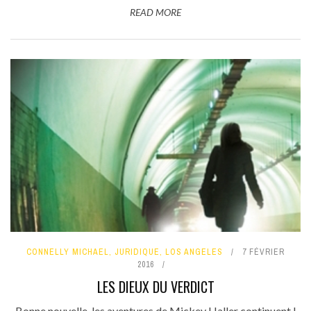
READ MORE
CONNELLY MICHAEL
,
JURIDIQUE
,
LOS ANGELES
7 FÉVRIER
2016
LES DIEUX DU VERDICT
Bonne nouvelle, les aventures de Mickey Haller continuent !