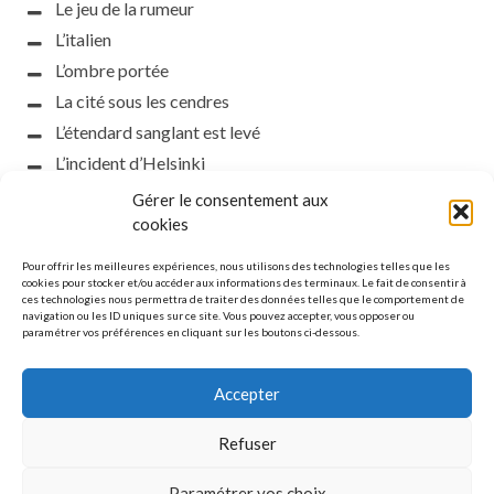
Le jeu de la rumeur
L’italien
L’ombre portée
La cité sous les cendres
L’étendard sanglant est levé
L’incident d’Helsinki
la petite fasciste
Gérer le consentement aux
Toutes les nuances de la nuit
cookies
Loch noir
Pour offrir les meilleures expériences, nous utilisons des technologies telles que les
Que s’obscurcissent le soleil et la lumière
cookies pour stocker et/ou accéder aux informations des terminaux. Le fait de consentir à
ces technologies nous permettra de traiter des données telles que le comportement de
Le silence
navigation ou les ID uniques sur ce site. Vous pouvez accepter, vous opposer ou
paramétrer vos préférences en cliquant sur les boutons ci-dessous.
La meute
Accepter
Refuser
MENTIONS LÉGALES
Paramétrer vos choix