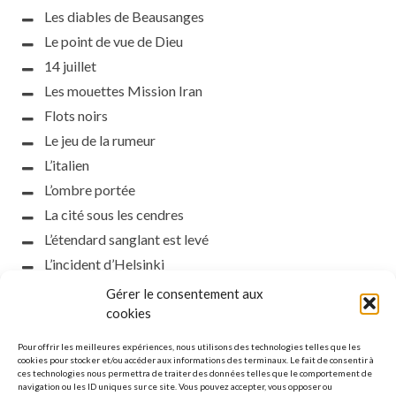
Les diables de Beausanges
Le point de vue de Dieu
14 juillet
Les mouettes Mission Iran
Flots noirs
Le jeu de la rumeur
L’italien
L’ombre portée
La cité sous les cendres
L’étendard sanglant est levé
L’incident d’Helsinki
la petite fasciste
Gérer le consentement aux
cookies
Toutes les nuances de la nuit
Loch noir
Pour offrir les meilleures expériences, nous utilisons des technologies telles que les
cookies pour stocker et/ou accéder aux informations des terminaux. Le fait de consentir à
Que s’obscurcissent le soleil et la lumière
ces technologies nous permettra de traiter des données telles que le comportement de
Le silence
navigation ou les ID uniques sur ce site. Vous pouvez accepter, vous opposer ou