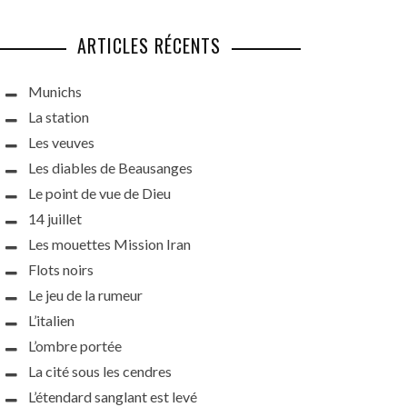
ARTICLES RÉCENTS
Munichs
La station
Les veuves
Les diables de Beausanges
Le point de vue de Dieu
14 juillet
Les mouettes Mission Iran
Flots noirs
Le jeu de la rumeur
L’italien
L’ombre portée
La cité sous les cendres
L’étendard sanglant est levé