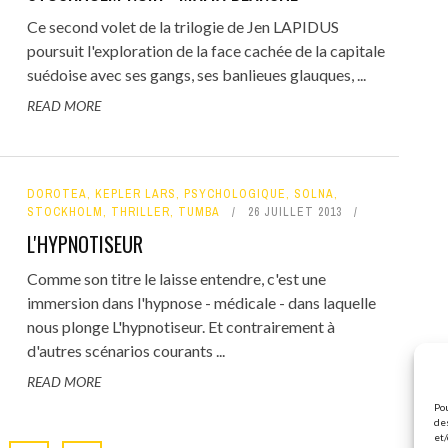
Ce second volet de la trilogie de Jen LAPIDUS
poursuit l'exploration de la face cachée de la capitale
suédoise avec ses gangs, ses banlieues glauques, ...
READ MORE
DOROTEA
,
KEPLER LARS
,
PSYCHOLOGIQUE
,
SOLNA
,
STOCKHOLM
,
THRILLER
,
TUMBA
26 JUILLET 2013
L'HYPNOTISEUR
Comme son titre le laisse entendre, c'est une
immersion dans l'hypnose - médicale - dans laquelle
nous plonge L'hypnotiseur. Et contrairement à
d'autres scénarios courants ...
READ MORE
Pou
des
et/