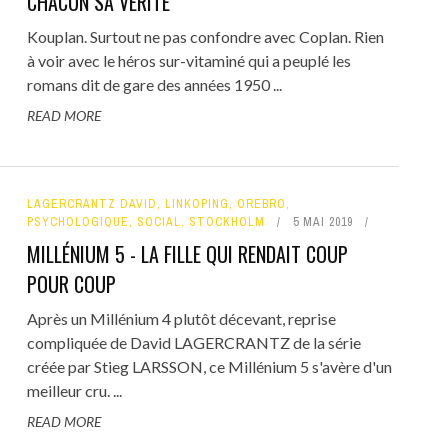
CHACUN SA VÉRITÉ
Kouplan. Surtout ne pas confondre avec Coplan. Rien
à voir avec le héros sur-vitaminé qui a peuplé les
romans dit de gare des années 1950 ...
READ MORE
LAGERCRANTZ DAVID
,
LINKOPING
,
OREBRO
,
PSYCHOLOGIQUE
,
SOCIAL
,
STOCKHOLM
5 MAI 2019
MILLÉNIUM 5 - LA FILLE QUI RENDAIT COUP
POUR COUP
Après un Millénium 4 plutôt décevant, reprise
compliquée de David LAGERCRANTZ de la série
créée par Stieg LARSSON, ce Millénium 5 s'avère d'un
meilleur cru. ...
READ MORE