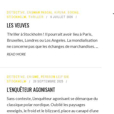
DÉTECTIVE
,
ENGMAN PASCAL
,
KIRUNA
,
SOCIAL
,
STOCKHOLM
,
THRILLER
6 JUILLET 2026
LES VEUVES
Thriller à Stockholm ! Il pourrait avoir lieu à Paris,
Bruxelles, Londres ou Los Angeles. La mondialisation
ne concerne pas que les échanges de marchandises. ...
READ MORE
DÉTECTIVE
,
ENIGME
,
PERSSON LEIF GW
,
STOCKHOLM
20 SEPTEMBRE 2025
L’ENQUÊTEUR AGONISANT
Sans conteste, L’enquêteur agonisant se démarque du
classique polar nordique. Oublié les paysages
enneigés, le froid et le blizzard, place au canapé d’une