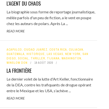
L'AGENT DU CHAOS
La biographie sous forme de reportage journalistique,
mêlée parfois d'un peu de fiction, a le vent en poupe
chez les auteurs de polars. Après La ...
READ MORE
ACAPULCO
,
CIUDAD JUAREZ
,
COSTA RICA
,
CULIACAN
,
GUATEMALA
,
HISTORIQUE
,
LAS VEGAS
,
NEW YORK
,
SAN
DIEGO
,
SOCIAL
,
THRILLER
,
TIJUANA
,
WASHINGTON
,
WINSLOW DON
19 AOÛT 2020
LA FRONTIÈRE
Le dernier volet de la lutte d'Art Keller, fonctionnaire
de la DEA, contre les trafiquants de drogue opérant
entre le Mexique et les USA, s'achève ...
READ MORE