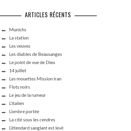
ARTICLES RÉCENTS
Munichs
La station
Les veuves
Les diables de Beausanges
Le point de vue de Dieu
14 juillet
Les mouettes Mission Iran
Flots noirs
Le jeu de la rumeur
L’italien
L’ombre portée
La cité sous les cendres
L’étendard sanglant est levé