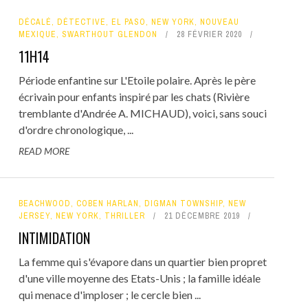
DÉCALÉ
,
DÉTECTIVE
,
EL PASO
,
NEW YORK
,
NOUVEAU
MEXIQUE
,
SWARTHOUT GLENDON
28 FÉVRIER 2020
11H14
Période enfantine sur L'Etoile polaire. Après le père
écrivain pour enfants inspiré par les chats (Rivière
tremblante d'Andrée A. MICHAUD), voici, sans souci
d'ordre chronologique, ...
READ MORE
BEACHWOOD
,
COBEN HARLAN
,
DIGMAN TOWNSHIP
,
NEW
JERSEY
,
NEW YORK
,
THRILLER
21 DÉCEMBRE 2019
INTIMIDATION
La femme qui s'évapore dans un quartier bien propret
d'une ville moyenne des Etats-Unis ; la famille idéale
qui menace d'imploser ; le cercle bien ...