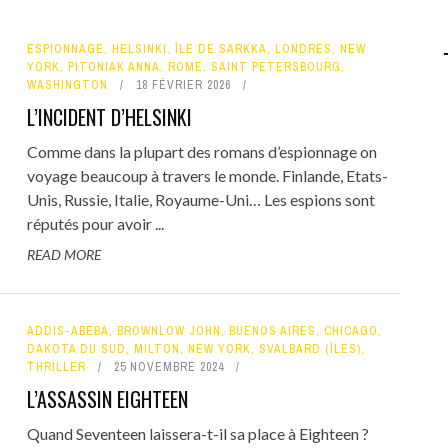
ESPIONNAGE
,
HELSINKI
,
ÎLE DE SARKKA
,
LONDRES
,
NEW
YORK
,
PITONIAK ANNA
,
ROME
,
SAINT PETERSBOURG
,
WASHINGTON
18 FÉVRIER 2026
L’INCIDENT D’HELSINKI
Comme dans la plupart des romans d’espionnage on
voyage beaucoup à travers le monde. Finlande, Etats-
Unis, Russie, Italie, Royaume-Uni… Les espions sont
réputés pour avoir ...
READ MORE
ADDIS-ABEBA
,
BROWNLOW JOHN
,
BUENOS AIRES
,
CHICAGO
,
DAKOTA DU SUD
,
MILTON
,
NEW YORK
,
SVALBARD (ÎLES)
,
THRILLER
25 NOVEMBRE 2024
L’ASSASSIN EIGHTEEN
Quand Seventeen laissera-t-il sa place à Eighteen ?