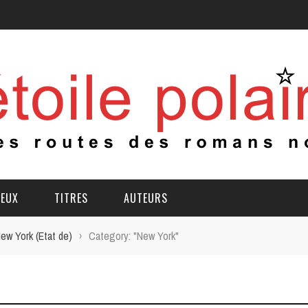
IEUX
TITRES
AUTEURS
ew York (Etat de)
›
Category: "New York"