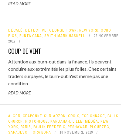
READ MORE
DÉCALÉ
,
DÉTECTIVE
,
GEORGE TOWN
,
NEW YORK
,
OCHO
RIOS
,
PUNTA CANA
,
SMITH MARK HASKELL
23 NOVEMBRE
2019
COUP DE VENT
Attention aux burn-out dans la finance. Ils peuvent
conduire aux extrémités les plus folles. Chez certains
traders surpayés, le burn-out n'est même pas une
condition ...
READ MORE
ALGER
,
CRAPONNE-SUR-ARZON
,
CROIX
,
ESPIONNAGE
,
FALLS
CHURCH
,
HISTORIQUE
,
KANDAHAR
,
LILLE
,
MÉDÉA
,
NEW
YORK
,
PARIS
,
PAULIN FRÉDÉRIC
,
PESHAWAR
,
PLOUÉZEC
,
SARAJEVO
,
TORA BORA
10 NOVEMBRE 2019