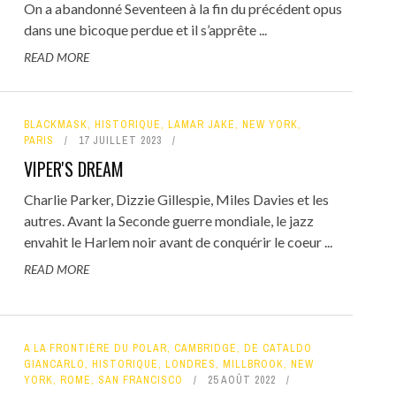
On a abandonné Seventeen à la fin du précédent opus
dans une bicoque perdue et il s’apprête ...
READ MORE
BLACKMASK
,
HISTORIQUE
,
LAMAR JAKE
,
NEW YORK
,
PARIS
17 JUILLET 2023
VIPER'S DREAM
Charlie Parker, Dizzie Gillespie, Miles Davies et les
autres. Avant la Seconde guerre mondiale, le jazz
envahit le Harlem noir avant de conquérir le coeur ...
READ MORE
A LA FRONTIÈRE DU POLAR
,
CAMBRIDGE
,
DE CATALDO
GIANCARLO
,
HISTORIQUE
,
LONDRES
,
MILLBROOK
,
NEW
YORK
,
ROME
,
SAN FRANCISCO
25 AOÛT 2022