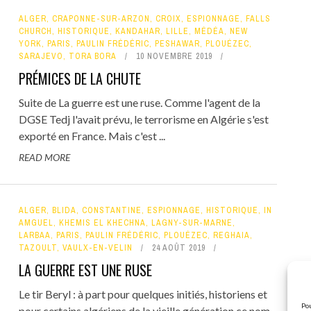
ALGER
,
CRAPONNE-SUR-ARZON
,
CROIX
,
ESPIONNAGE
,
FALLS
CHURCH
,
HISTORIQUE
,
KANDAHAR
,
LILLE
,
MÉDÉA
,
NEW
YORK
,
PARIS
,
PAULIN FRÉDÉRIC
,
PESHAWAR
,
PLOUÉZEC
,
SARAJEVO
,
TORA BORA
10 NOVEMBRE 2019
PRÉMICES DE LA CHUTE
Suite de La guerre est une ruse. Comme l'agent de la
DGSE Tedj l'avait prévu, le terrorisme en Algérie s'est
exporté en France. Mais c'est ...
READ MORE
ALGER
,
BLIDA
,
CONSTANTINE
,
ESPIONNAGE
,
HISTORIQUE
,
IN
AMGUEL
,
KHEMIS EL KHECHNA
,
LAGNY-SUR-MARNE
,
LARBAA
,
PARIS
,
PAULIN FRÉDÉRIC
,
PLOUÉZEC
,
REGHAIA
,
TAZOULT
,
VAULX-EN-VELIN
24 AOÛT 2019
LA GUERRE EST UNE RUSE
Le tir Beryl : à part pour quelques initiés, historiens et
Pou
pour certains algériens de la vieille génération ce nom