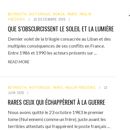
BEYROUTH
,
HISTORIQUE
,
NONZA
,
PARIS
,
PAULIN
FRÉDÉRIC
19 DÉCEMBRE 2025
QUE S’OBSCURCISSENT LE SOLEIL ET LA LUMIÈRE
Dernier volet de la trilogie consacrée au Liban et des
multiples conséquences de ses conflits en France.
Entre 1986 et 1990 les acteurs présents sur ...
READ MORE
BEYROUTH
,
HISTORIQUE
,
PARIS
,
PAULIN FRÉDÉRIC
12
JUIN 2025
RARES CEUX QUI ÉCHAPPÈRENT À LA GUERRE
Nous avons quitté le 23 octobre 1983 le premier
tome (Nul ennemi comme un frère), juste avant les
terribles attentats qui frappèrent le poste français ...