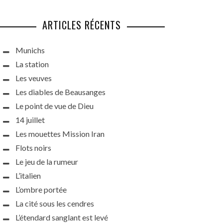
ARTICLES RÉCENTS
Munichs
La station
Les veuves
Les diables de Beausanges
Le point de vue de Dieu
14 juillet
Les mouettes Mission Iran
Flots noirs
Le jeu de la rumeur
L’italien
L’ombre portée
La cité sous les cendres
L’étendard sanglant est levé