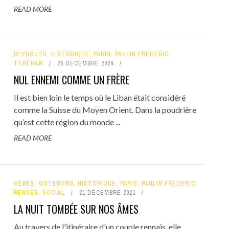
READ MORE
BEYROUTH
,
HISTORIQUE
,
PARIS
,
PAULIN FRÉDÉRIC
,
TÉHÉRAN
26 DÉCEMBRE 2024
NUL ENNEMI COMME UN FRÈRE
Il est bien loin le temps où le Liban était considéré
comme la Suisse du Moyen Orient. Dans la poudrière
qu’est cette région du monde ...
READ MORE
GÊNES
,
GOTEBORG
,
HISTORIQUE
,
PARIS
,
PAULIN FRÉDÉRIC
,
RENNES
,
SOCIAL
21 DÉCEMBRE 2021
LA NUIT TOMBÉE SUR NOS ÂMES
Au travers de l'itinéraire d'un couple rennais, elle