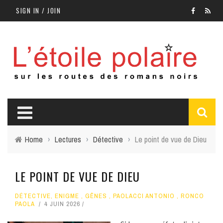
SIGN IN / JOIN
Home
›
Lectures
›
Détective
›
Le point de vue de Dieu
LE POINT DE VUE DE DIEU
DÉTECTIVE
,
ENIGME
,
GÊNES
,
PAOLACCI ANTONIO
,
RONCO
PAOLA
4 JUIN 2026