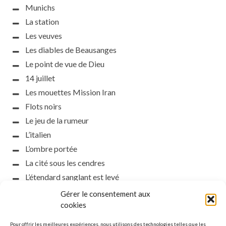
Munichs
La station
Les veuves
Les diables de Beausanges
Le point de vue de Dieu
14 juillet
Les mouettes Mission Iran
Flots noirs
Le jeu de la rumeur
L’italien
L’ombre portée
La cité sous les cendres
L’étendard sanglant est levé
L’incident d’Helsinki
Gérer le consentement aux
cookies
la petite fasciste
Toutes les nuances de la nuit
Pour offrir les meilleures expériences, nous utilisons des technologies telles que les