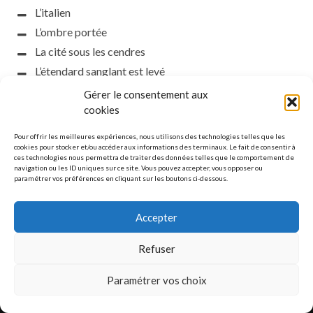
L’italien
L’ombre portée
La cité sous les cendres
L’étendard sanglant est levé
L’incident d’Helsinki
Gérer le consentement aux
cookies
la petite fasciste
Toutes les nuances de la nuit
Pour offrir les meilleures expériences, nous utilisons des technologies telles que les
cookies pour stocker et/ou accéder aux informations des terminaux. Le fait de consentir à
Loch noir
ces technologies nous permettra de traiter des données telles que le comportement de
Que s’obscurcissent le soleil et la lumière
navigation ou les ID uniques sur ce site. Vous pouvez accepter, vous opposer ou
paramétrer vos préférences en cliquant sur les boutons ci-dessous.
Le silence
Accepter
Refuser
MENTIONS LÉGALES
Paramétrer vos choix
© Copyright L'étoile polaire. All rights reserved.