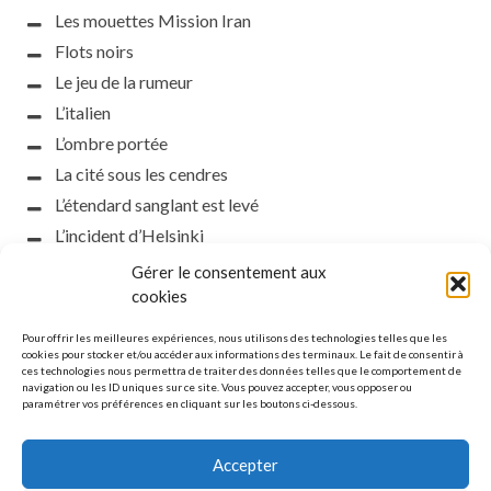
Les mouettes Mission Iran
Flots noirs
Le jeu de la rumeur
L’italien
L’ombre portée
La cité sous les cendres
L’étendard sanglant est levé
L’incident d’Helsinki
la petite fasciste
Gérer le consentement aux
cookies
Toutes les nuances de la nuit
Loch noir
Pour offrir les meilleures expériences, nous utilisons des technologies telles que les
cookies pour stocker et/ou accéder aux informations des terminaux. Le fait de consentir à
Que s’obscurcissent le soleil et la lumière
ces technologies nous permettra de traiter des données telles que le comportement de
Le silence
navigation ou les ID uniques sur ce site. Vous pouvez accepter, vous opposer ou
paramétrer vos préférences en cliquant sur les boutons ci-dessous.
La meute
Accepter