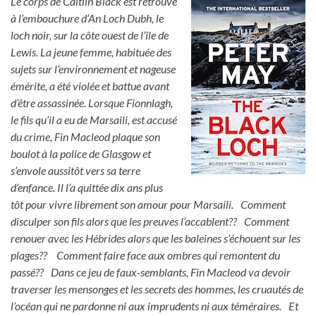
Le corps de Caitlin Black est retrouvé
à l’embouchure d’An Loch Dubh, le
loch noir, sur la côte ouest de l’île de
Lewis. La jeune femme, habituée des
sujets sur l’environnement et nageuse
émérite, a été violée et battue avant
d’être assassinée. Lorsque Fionnlagh,
le fils qu’il a eu de Marsaili, est accusé
du crime, Fin Macleod plaque son
boulot à la police de Glasgow et
s’envole aussitôt vers sa terre
d’enfance. Il l’a quittée dix ans plus
tôt pour vivre librement son amour pour Marsaili. Comment
disculper son fils alors que les preuves l’accablent?? Comment
renouer avec les Hébrides alors que les baleines s’échouent sur les
plages?? Comment faire face aux ombres qui remontent du
passé?? Dans ce jeu de faux-semblants, Fin Macleod va devoir
traverser les mensonges et les secrets des hommes, les cruautés de
l’océan qui ne pardonne ni aux imprudents ni aux téméraires. Et