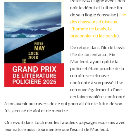
Peter MAY signe avec Loch
noir le début et l’ultime fin
de sa trilogie écossaise (
L'ile
des chasseurs d'oiseaux
,
L'homme de Lewis
,
Le
braconnier du lac perdu
).
De retour dans l’île de Lewis,
l’île de son enfance, Fin
Macleod, ayant quitté la
police et étant proche de la
retraite se retrouve
confronté à son passé. Il se
retrouve également, d’une
certaine manière, confronté
à son avenir au travers de ce qui pourrait être le futur de son
fils, accusé de viol et de meurtre.
On revoit dans Loch noir les fabuleux paysages écossais avec
leur nature aussi tourmentée que l’esprit de Macleod.