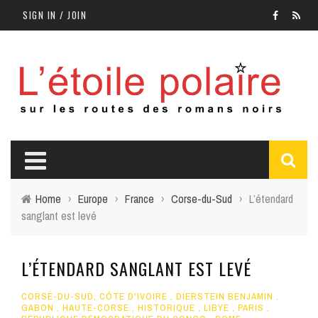
SIGN IN / JOIN
Home
›
Europe
›
France
›
Corse-du-Sud
›
L’étendard
sanglant est levé
L’ÉTENDARD SANGLANT EST LEVÉ
CORSE-DU-SUD
,
CÔTE D'IVOIRE
,
DIERSTEIN BENJAMIN
,
GABON
,
HAUTE-CORSE
,
HISTORIQUE
,
LIBYE
,
PARIS
,