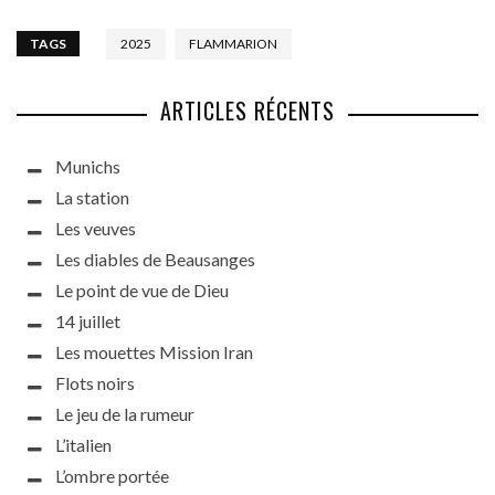
TAGS
2025
FLAMMARION
ARTICLES RÉCENTS
Munichs
La station
Les veuves
Les diables de Beausanges
Le point de vue de Dieu
14 juillet
Les mouettes Mission Iran
Flots noirs
Le jeu de la rumeur
L’italien
L’ombre portée