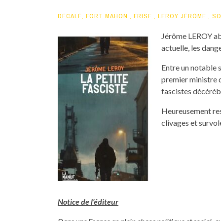
DÉCALÉ
,
FORT MAHON
,
FRISE
,
LEROY JÉRÔME
,
SO
Jérôme LEROY abor
actuelle, les dang
Entre un notable 
premier ministre 
fascistes décérébr
Heureusement rest
clivages et survol
Notice de l’éditeur