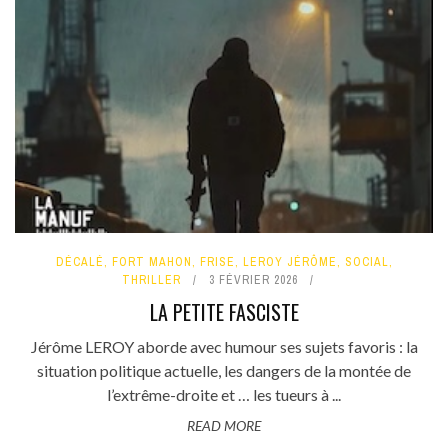
DÉCALÉ
,
FORT MAHON
,
FRISE
,
LEROY JÉRÔME
,
SOCIAL
,
THRILLER
3 FÉVRIER 2026
LA PETITE FASCISTE
Jérôme LEROY aborde avec humour ses sujets favoris : la
situation politique actuelle, les dangers de la montée de
l’extrême-droite et … les tueurs à ...
READ MORE