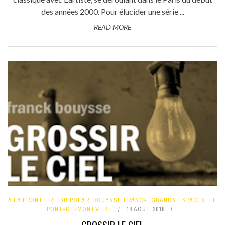
des années 2000. Pour élucider une série ...
READ MORE
A LA FRONTIÈRE DU POLAR
,
BOUYSSE FRANCK
,
GRANDS ESPACES
,
LE
PONT-DE-MONTVERT
18 AOÛT 2018