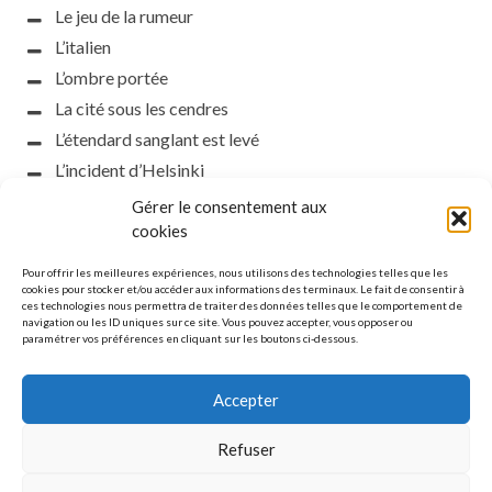
Le jeu de la rumeur
L’italien
L’ombre portée
La cité sous les cendres
L’étendard sanglant est levé
L’incident d’Helsinki
la petite fasciste
Gérer le consentement aux
Toutes les nuances de la nuit
cookies
Loch noir
Pour offrir les meilleures expériences, nous utilisons des technologies telles que les
Que s’obscurcissent le soleil et la lumière
cookies pour stocker et/ou accéder aux informations des terminaux. Le fait de consentir à
ces technologies nous permettra de traiter des données telles que le comportement de
Le silence
navigation ou les ID uniques sur ce site. Vous pouvez accepter, vous opposer ou
paramétrer vos préférences en cliquant sur les boutons ci-dessous.
La meute
Accepter
Refuser