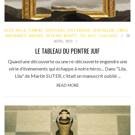
ALÈS
,
AVILA
,
FIRMINY
,
GÉNOLHAC
,
HISTORIQUE
,
JÉRUSALEM
,
LIMEIL-
BRÉVANNES
,
MADRID
,
SEVERAC BENOÎT
,
TEL AVIV
,
TOULOUSE
28
AVRIL 2023
LE TABLEAU DU PEINTRE JUIF
Quand une découverte ou une re-découverte engendre une
série d'évènements qui échappe à notre héros... Dans "Lila,
Lila" de Martin SUTER, c'était un manuscrit oublié ...
READ MORE