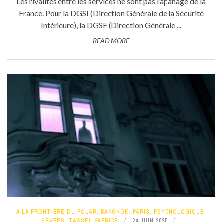
Les rivalités entre les services ne sont pas l’apanage de la
France. Pour la DGSI (Direction Générale de la Sécurité
Intérieure), la DGSE (Direction Générale ...
READ MORE
A LA FRONTIÈRE DU POLAR
,
BANGKOK
,
PARIS
,
PSYCHOLOGIQUE
,
SÈVRES
,
TASSEL FABRICE
24 JUIN 2025