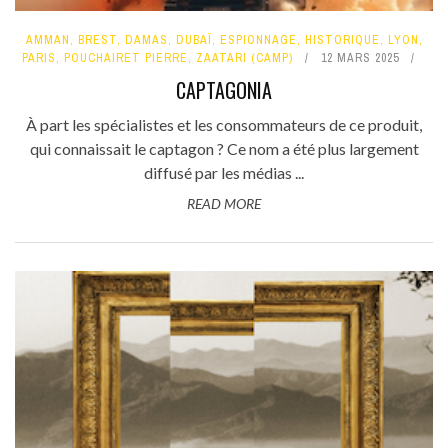
AMMAN
,
BREST
,
DAMAS
,
DUBAÏ
,
ESPIONNAGE
,
HISTORIQUE
,
LYON
,
PARIS
,
POUCHAIRET PIERRE
,
ZAATARI (CAMP)
12 MARS 2025
CAPTAGONIA
À part les spécialistes et les consommateurs de ce produit,
qui connaissait le captagon ? Ce nom a été plus largement
diffusé par les médias ...
READ MORE