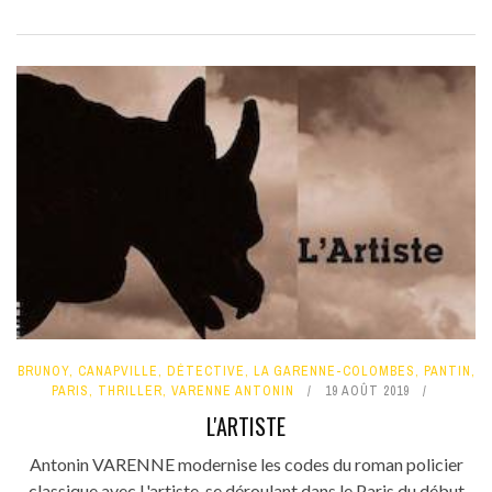
BRUNOY
,
CANAPVILLE
,
DÉTECTIVE
,
LA GARENNE-COLOMBES
,
PANTIN
,
PARIS
,
THRILLER
,
VARENNE ANTONIN
19 AOÛT 2019
L'ARTISTE
Antonin VARENNE modernise les codes du roman policier
classique avec L'artiste, se déroulant dans le Paris du début