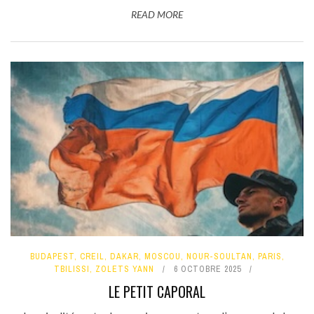
READ MORE
BUDAPEST
,
CREIL
,
DAKAR
,
MOSCOU
,
NOUR-SOULTAN
,
PARIS
,
TBILISSI
,
ZOLETS YANN
6 OCTOBRE 2025
LE PETIT CAPORAL