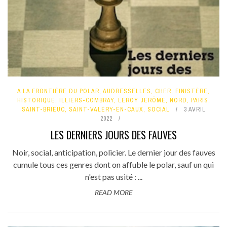
A LA FRONTIÈRE DU POLAR
,
AUDRESSELLES
,
CHER
,
FINISTÈRE
,
HISTORIQUE
,
ILLIERS-COMBRAY
,
LEROY JÉRÔME
,
NORD
,
PARIS
,
SAINT-BRIEUC
,
SAINT-VALÉRY-EN-CAUX
,
SOCIAL
3 AVRIL
2022
LES DERNIERS JOURS DES FAUVES
Noir, social, anticipation, policier. Le dernier jour des fauves
cumule tous ces genres dont on affuble le polar, sauf un qui
n'est pas usité : ...
READ MORE