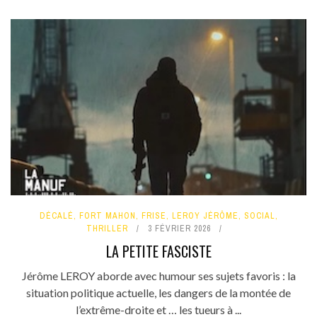
DÉCALÉ
,
FORT MAHON
,
FRISE
,
LEROY JÉRÔME
,
SOCIAL
,
THRILLER
3 FÉVRIER 2026
LA PETITE FASCISTE
Jérôme LEROY aborde avec humour ses sujets favoris : la
situation politique actuelle, les dangers de la montée de
l’extrême-droite et … les tueurs à ...