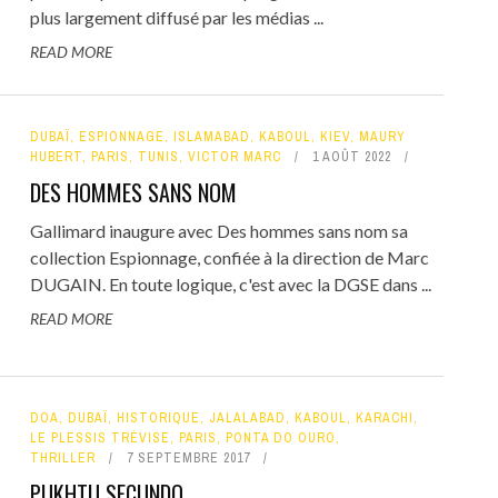
plus largement diffusé par les médias ...
READ MORE
DUBAÏ
,
ESPIONNAGE
,
ISLAMABAD
,
KABOUL
,
KIEV
,
MAURY
HUBERT
,
PARIS
,
TUNIS
,
VICTOR MARC
1 AOÛT 2022
DES HOMMES SANS NOM
Gallimard inaugure avec Des hommes sans nom sa
collection Espionnage, confiée à la direction de Marc
DUGAIN. En toute logique, c'est avec la DGSE dans ...
READ MORE
DOA
,
DUBAÏ
,
HISTORIQUE
,
JALALABAD
,
KABOUL
,
KARACHI
,
LE PLESSIS TRÉVISE
,
PARIS
,
PONTA DO OURO
,
THRILLER
7 SEPTEMBRE 2017
PUKHTU SECUNDO