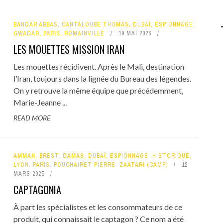
BANDAR ABBAS
,
CANTALOUBE THOMAS
,
DUBAÏ
,
ESPIONNAGE
,
GWADAR
,
PARIS
,
ROMAINVILLE
19 MAI 2026
LES MOUETTES MISSION IRAN
Les mouettes récidivent. Après le Mali, destination
l’Iran, toujours dans la lignée du Bureau des légendes.
On y retrouve la même équipe que précédemment,
Marie-Jeanne ...
READ MORE
AMMAN
,
BREST
,
DAMAS
,
DUBAÏ
,
ESPIONNAGE
,
HISTORIQUE
,
LYON
,
PARIS
,
POUCHAIRET PIERRE
,
ZAATARI (CAMP)
12
MARS 2025
CAPTAGONIA
À part les spécialistes et les consommateurs de ce
produit, qui connaissait le captagon ? Ce nom a été