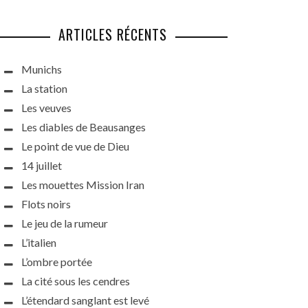
ARTICLES RÉCENTS
Munichs
La station
Les veuves
Les diables de Beausanges
Le point de vue de Dieu
14 juillet
Les mouettes Mission Iran
Flots noirs
Le jeu de la rumeur
L’italien
L’ombre portée
La cité sous les cendres
L’étendard sanglant est levé