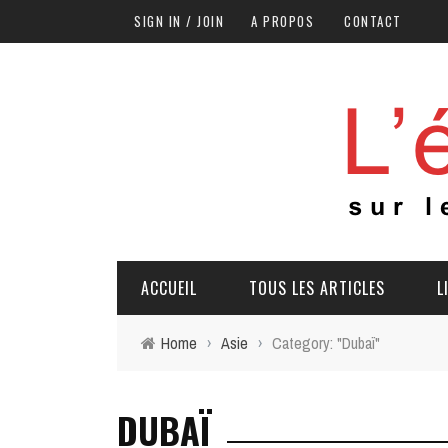
SIGN IN / JOIN
A PROPOS
CONTACT
ACCUEIL
TOUS LES ARTICLES
L
Home
›
Asie
›
Category: "Dubaï"
DUBAÏ