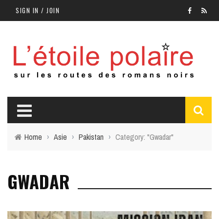
SIGN IN / JOIN
Home
›
Asie
›
Pakistan
›
Category: "Gwadar"
GWADAR