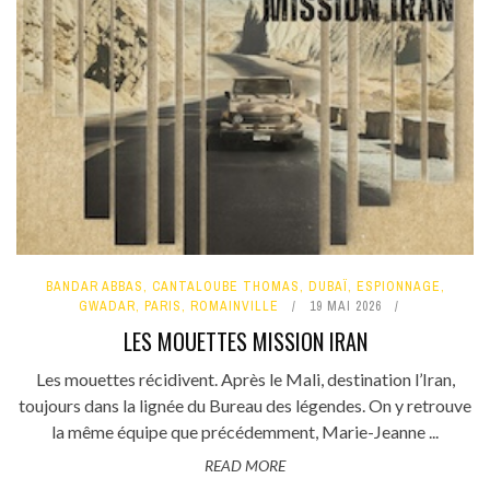
BANDAR ABBAS
,
CANTALOUBE THOMAS
,
DUBAÏ
,
ESPIONNAGE
,
GWADAR
,
PARIS
,
ROMAINVILLE
19 MAI 2026
LES MOUETTES MISSION IRAN
Les mouettes récidivent. Après le Mali, destination l’Iran,
toujours dans la lignée du Bureau des légendes. On y retrouve
la même équipe que précédemment, Marie-Jeanne ...
READ MORE