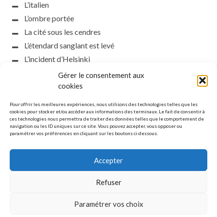
L’italien
L’ombre portée
La cité sous les cendres
L’étendard sanglant est levé
L’incident d’Helsinki
la petite fasciste
Gérer le consentement aux
cookies
Toutes les nuances de la nuit
Loch noir
Pour offrir les meilleures expériences, nous utilisons des technologies telles que les
cookies pour stocker et/ou accéder aux informations des terminaux. Le fait de consentir à
Que s’obscurcissent le soleil et la lumière
ces technologies nous permettra de traiter des données telles que le comportement de
Le silence
navigation ou les ID uniques sur ce site. Vous pouvez accepter, vous opposer ou
paramétrer vos préférences en cliquant sur les boutons ci-dessous.
La meute
Accepter
Refuser
MENTIONS LÉGALES
Paramétrer vos choix
© Copyright L'étoile polaire. All rights reserved.