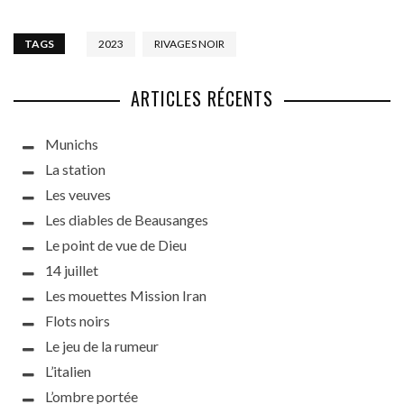
TAGS
2023
RIVAGES NOIR
ARTICLES RÉCENTS
Munichs
La station
Les veuves
Les diables de Beausanges
Le point de vue de Dieu
14 juillet
Les mouettes Mission Iran
Flots noirs
Le jeu de la rumeur
L’italien
L’ombre portée