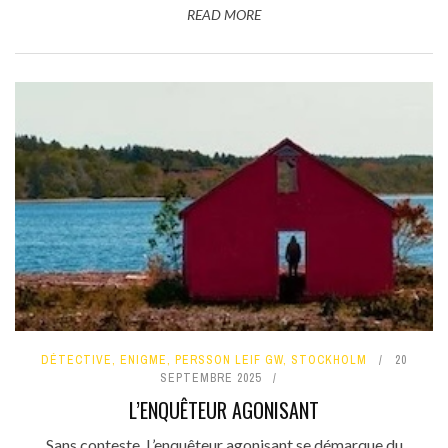
READ MORE
DÉTECTIVE
,
ENIGME
,
PERSSON LEIF GW
,
STOCKHOLM
20
SEPTEMBRE 2025
L’ENQUÊTEUR AGONISANT
Sans conteste, L’enquêteur agonisant se démarque du