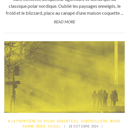
classique polar nordique. Oublié les paysages enneigés, le
froid et le blizzard, place au canapé d’une maison coquette ...
READ MORE
A LA FRONTIÈRE DU POLAR
,
ARGENTEUIL
,
AUBERVILLIERS
,
MISKE
KARIM
,
PARIS
,
SOCIAL
28 OCTOBRE 2024