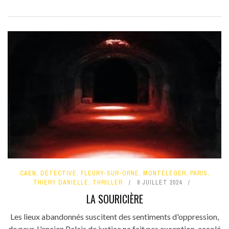
CAEN
,
DÉTECTIVE
,
FLEURY-SUR-ORNE
,
MONTÉLÉGER
,
PARIS
,
THIERY DANIELLE
,
THRILLER
9 JUILLET 2024
LA SOURICIÈRE
Les lieux abandonnés suscitent des sentiments d'oppression,
de peur. L'ancien Palais de justice ne fait pas exception, accolé