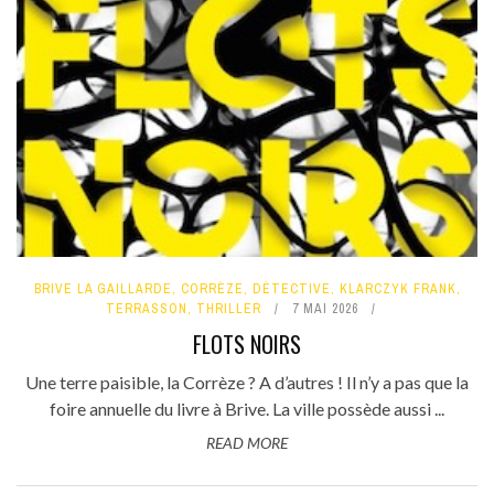
BRIVE LA GAILLARDE
,
CORRÈZE
,
DÉTECTIVE
,
KLARCZYK FRANK
,
TERRASSON
,
THRILLER
7 MAI 2026
FLOTS NOIRS
Une terre paisible, la Corrèze ? A d’autres ! Il n’y a pas que la
foire annuelle du livre à Brive. La ville possède aussi ...
READ MORE