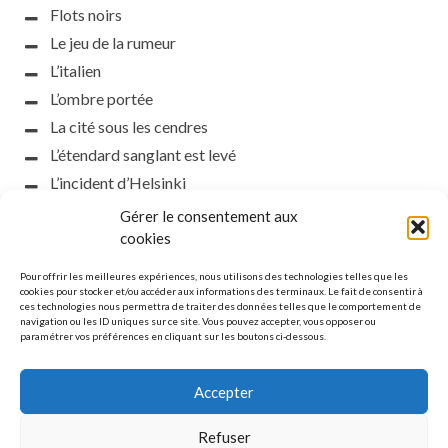
Flots noirs
Le jeu de la rumeur
L’italien
L’ombre portée
La cité sous les cendres
L’étendard sanglant est levé
L’incident d’Helsinki
la petite fasciste
Gérer le consentement aux
Toutes les nuances de la nuit
cookies
Loch noir
Pour offrir les meilleures expériences, nous utilisons des technologies telles que les
Que s’obscurcissent le soleil et la lumière
cookies pour stocker et/ou accéder aux informations des terminaux. Le fait de consentir à
ces technologies nous permettra de traiter des données telles que le comportement de
Le silence
navigation ou les ID uniques sur ce site. Vous pouvez accepter, vous opposer ou
paramétrer vos préférences en cliquant sur les boutons ci-dessous.
La meute
Accepter
Refuser