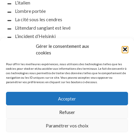
L’italien
L’ombre portée
La cité sous les cendres
L’étendard sanglant est levé
L’incident d’Helsinki
la petite fasciste
Gérer le consentement aux
cookies
Toutes les nuances de la nuit
Loch noir
Pour offrir les meilleures expériences, nous utilisons des technologies telles que les
cookies pour stocker et/ou accéder aux informations des terminaux. Le fait de consentir à
Que s’obscurcissent le soleil et la lumière
ces technologies nous permettra de traiter des données telles que le comportement de
Le silence
navigation ou les ID uniques sur ce site. Vous pouvez accepter, vous opposer ou
paramétrer vos préférences en cliquant sur les boutons ci-dessous.
La meute
Accepter
Refuser
MENTIONS LÉGALES
Paramétrer vos choix
© Copyright L'étoile polaire. All rights reserved.