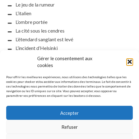
Le jeu de la rumeur
L’italien
L’ombre portée
La cité sous les cendres
L’étendard sanglant est levé
L’incident d’Helsinki
la petite fasciste
Gérer le consentement aux
cookies
Toutes les nuances de la nuit
Loch noir
Pour offrir les meilleures expériences, nous utilisons des technologies telles que les
cookies pour stocker et/ou accéder aux informations des terminaux. Le fait de consentir à
Que s’obscurcissent le soleil et la lumière
ces technologies nous permettra de traiter des données telles que le comportement de
Le silence
navigation ou les ID uniques sur ce site. Vous pouvez accepter, vous opposer ou
paramétrer vos préférences en cliquant sur les boutons ci-dessous.
La meute
Accepter
Refuser