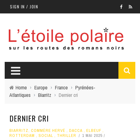
SIGN IN / JOIN
Home
›
Europe
›
France
›
Pyrénées-
Atlantiques
›
Biarritz
›
Dernier cri
DERNIER CRI
BIARRITZ
,
COMMÈRE HERVÉ
,
DACCA
,
ELBEUF
,
ROTTERDAM
,
SOCIAL
,
THRILLER
1 MAI 2025