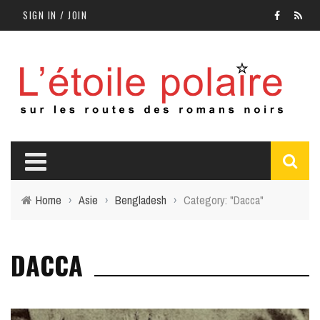
SIGN IN / JOIN
Home
›
Asie
›
Bengladesh
›
Category: "Dacca"
DACCA