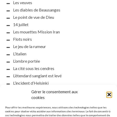
Les veuves
Les diables de Beausanges
Le point de vue de Dieu
14 juillet
Les mouettes Mission Iran
Flots noirs
Le jeu de la rumeur
L’italien
L’ombre portée
La cité sous les cendres
L’étendard sanglant est levé
L’incident d’Helsinki
la petite fasciste
Gérer le consentement aux
Toutes les nuances de la nuit
cookies
Loch noir
Pour offrir les meilleures expériences, nous utilisons des technologies telles que les
Que s’obscurcissent le soleil et la lumière
cookies pour stocker et/ou accéder aux informations des terminaux. Le fait de consentir à
ces technologies nous permettra de traiter des données telles que le comportement de