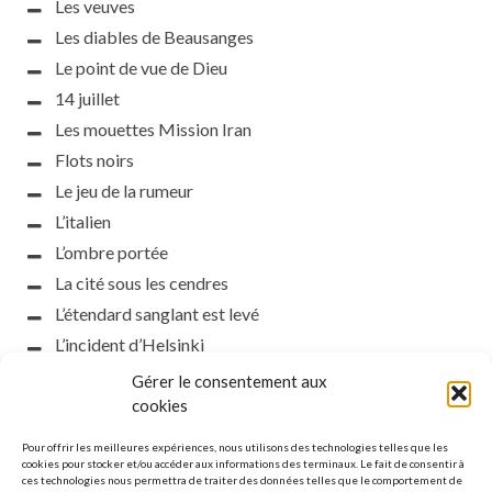
Les veuves
Les diables de Beausanges
Le point de vue de Dieu
14 juillet
Les mouettes Mission Iran
Flots noirs
Le jeu de la rumeur
L’italien
L’ombre portée
La cité sous les cendres
L’étendard sanglant est levé
L’incident d’Helsinki
la petite fasciste
Gérer le consentement aux
Toutes les nuances de la nuit
cookies
Loch noir
Pour offrir les meilleures expériences, nous utilisons des technologies telles que les
Que s’obscurcissent le soleil et la lumière
cookies pour stocker et/ou accéder aux informations des terminaux. Le fait de consentir à
ces technologies nous permettra de traiter des données telles que le comportement de