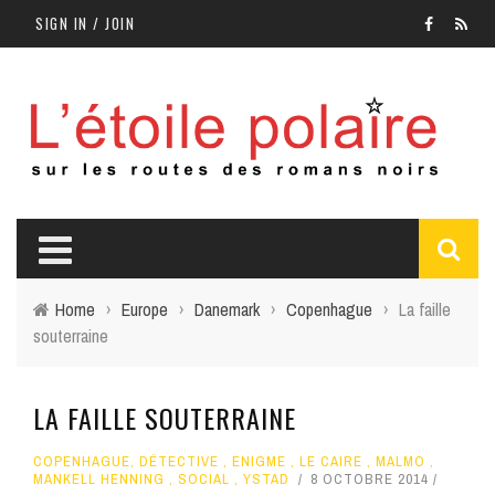
SIGN IN / JOIN
Home
›
Europe
›
Danemark
›
Copenhague
›
La faille
souterraine
LA FAILLE SOUTERRAINE
COPENHAGUE
,
DÉTECTIVE
,
ENIGME
,
LE CAIRE
,
MALMO
,
MANKELL HENNING
,
SOCIAL
,
YSTAD
8 OCTOBRE 2014