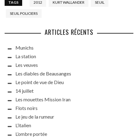
TAGS
2012
KURT WALLANDER
SEUIL
SEUIL POLICIERS
ARTICLES RÉCENTS
Munichs
La station
Les veuves
Les diables de Beausanges
Le point de vue de Dieu
14 juillet
Les mouettes Mission Iran
Flots noirs
Le jeu de la rumeur
L’italien
L’ombre portée