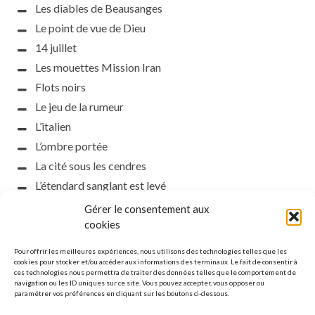
Les diables de Beausanges
Le point de vue de Dieu
14 juillet
Les mouettes Mission Iran
Flots noirs
Le jeu de la rumeur
L’italien
L’ombre portée
La cité sous les cendres
L’étendard sanglant est levé
L’incident d’Helsinki
Gérer le consentement aux
la petite fasciste
cookies
Toutes les nuances de la nuit
Pour offrir les meilleures expériences, nous utilisons des technologies telles que les
Loch noir
cookies pour stocker et/ou accéder aux informations des terminaux. Le fait de consentir à
ces technologies nous permettra de traiter des données telles que le comportement de
Que s’obscurcissent le soleil et la lumière
navigation ou les ID uniques sur ce site. Vous pouvez accepter, vous opposer ou
paramétrer vos préférences en cliquant sur les boutons ci-dessous.
Le silence