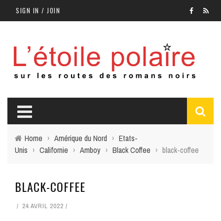
SIGN IN / JOIN
Home
›
Amérique du Nord
›
Etats-
Unis
›
Californie
›
Amboy
›
Black Coffee
›
black-coffee
BLACK-COFFEE
24 AVRIL 2022