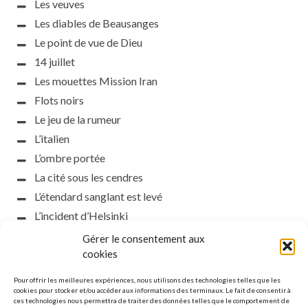
Les veuves
Les diables de Beausanges
Le point de vue de Dieu
14 juillet
Les mouettes Mission Iran
Flots noirs
Le jeu de la rumeur
L’italien
L’ombre portée
La cité sous les cendres
L’étendard sanglant est levé
L’incident d’Helsinki
la petite fasciste
Gérer le consentement aux
Toutes les nuances de la nuit
cookies
Loch noir
Pour offrir les meilleures expériences, nous utilisons des technologies telles que les
Que s’obscurcissent le soleil et la lumière
cookies pour stocker et/ou accéder aux informations des terminaux. Le fait de consentir à
ces technologies nous permettra de traiter des données telles que le comportement de