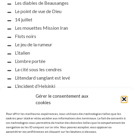
Les diables de Beausanges
Le point de vue de Dieu
14 juillet
Les mouettes Mission Iran
Flots noirs
Le jeu de la rumeur
L’italien
L’ombre portée
La cité sous les cendres
L’étendard sanglant est levé
L’incident d’Helsinki
la petite fasciste
Gérer le consentement aux
Toutes les nuances de la nuit
cookies
Loch noir
Pour offrir les meilleures expériences, nous utilisons des technologies telles que les
Que s’obscurcissent le soleil et la lumière
cookies pour stocker et/ou accéder aux informations des terminaux. Le fait de consentir à
ces technologies nous permettra de traiter des données telles que le comportement de
Le silence
navigation ou les ID uniques sur ce site. Vous pouvez accepter, vous opposer ou
paramétrer vos préférences en cliquant sur les boutons ci-dessous.