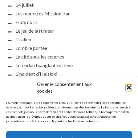
14 juillet
Les mouettes Mission Iran
Flots noirs
Le jeu de la rumeur
L’italien
L’ombre portée
La cité sous les cendres
L’étendard sanglant est levé
L’incident d’Helsinki
la petite fasciste
Gérer le consentement aux
Toutes les nuances de la nuit
cookies
Loch noir
Pour offrir les meilleures expériences, nous utilisons des technologies telles que les
Que s’obscurcissent le soleil et la lumière
cookies pour stocker et/ou accéder aux informations des terminaux. Le fait de consentir à
ces technologies nous permettra de traiter des données telles que le comportement de
Le silence
navigation ou les ID uniques sur ce site. Vous pouvez accepter, vous opposer ou
paramétrer vos préférences en cliquant sur les boutons ci-dessous.
La meute