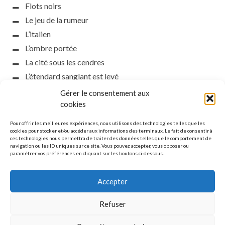
Flots noirs
Le jeu de la rumeur
L’italien
L’ombre portée
La cité sous les cendres
L’étendard sanglant est levé
L’incident d’Helsinki
Gérer le consentement aux
la petite fasciste
cookies
Toutes les nuances de la nuit
Pour offrir les meilleures expériences, nous utilisons des technologies telles que les
Loch noir
cookies pour stocker et/ou accéder aux informations des terminaux. Le fait de consentir à
ces technologies nous permettra de traiter des données telles que le comportement de
Que s’obscurcissent le soleil et la lumière
navigation ou les ID uniques sur ce site. Vous pouvez accepter, vous opposer ou
paramétrer vos préférences en cliquant sur les boutons ci-dessous.
Le silence
Accepter
Refuser
MENTIONS LÉGALES