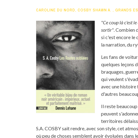
CAROLINE DU NORD
,
COSBY SHAWN A.
,
GRANDS E
"Ce coup là c'est l
sortir"
. Combien de
si c'est encore le 
la narration, du r
Les fans de voitur
quelques leçons d
braquages, guerre
qui veulent s'évad
avec une histoire 
d'autres beaucoup
Il reste beaucoup 
peuvent s'adonner
territoires délais
S.A. COSBY sait rendre, avec son style, cet atmo
où peu de choses semblent avoir évoluées dans 