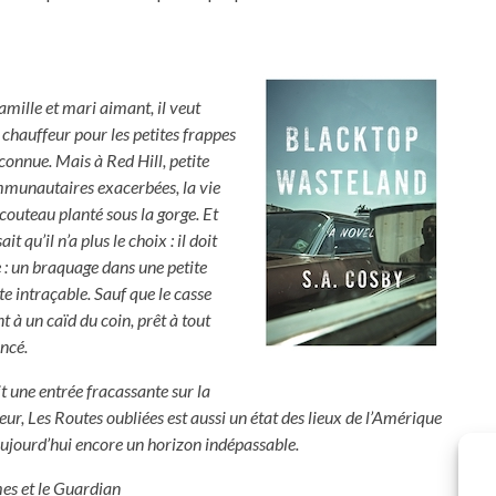
mille et mari aimant, il veut
 chauffeur pour les petites frappes
s connue. Mais à Red Hill, petite
ommunautaires exacerbées, la vie
outeau planté sous la gorge. Et
t qu’il n’a plus le choix : il doit
 : un braquage dans une petite
te intraçable. Sauf que le casse
t à un caïd du coin, prêt à tout
ancé.
t une entrée fracassante sur la
reur, Les Routes oubliées est aussi un état des lieux de l’Amérique
aujourd’hui encore un horizon indépassable.
mes et le Guardian