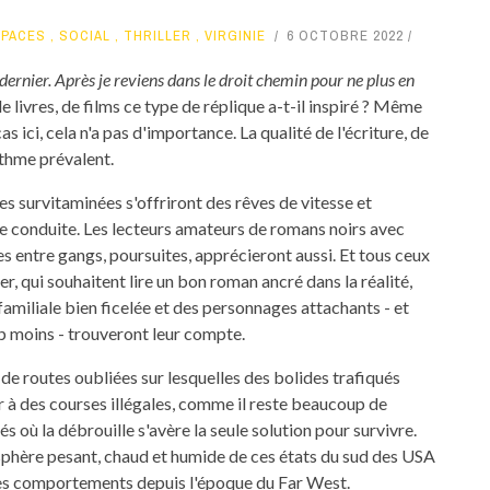
SPACES
,
SOCIAL
,
THRILLER
,
VIRGINIE
6 OCTOBRE 2022
e dernier. Après je reviens dans le droit chemin pour ne plus en
 livres, de films ce type de réplique a-t-il inspiré ? Même
cas ici, cela n'a pas d'importance. La qualité de l'écriture, de
ythme prévalent.
es survitaminées s'offriront des rêves de vitesse et
e conduite. Les lecteurs amateurs de romans noirs avec
s entre gangs, poursuites, apprécieront aussi. Et tous ceux
er, qui souhaitent lire un bon roman ancré dans la réalité,
familiale bien ficelée et des personnages attachants - et
 moins - trouveront leur compte.
de routes oubliées sur lesquelles des bolides trafiqués
 à des courses illégales, comme il reste beaucoup de
sés où la débrouille s'avère la seule solution pour survivre.
sphère pesant, chaud et humide de ces états du sud des USA
les comportements depuis l'époque du Far West.