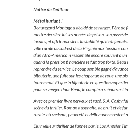
Notice de l'éditeur
Métal hurlant !
Beauregard Montage a décidé de se ranger. Père de fa
mettre derrière lui ses années de prison, son passé de
locales, et offrir aux siens la stabilité qu’il n’a jamai
ville rurale du sud-est de la Virginie aux tensions c
d’un Afro-Américain ressemble encore souvent à un c
quand la pression fi nancière se fait trop forte, Beau sai
reprendre du service. Le coup semble gagné d’avance
bijouterie, une fuite sur les chapeaux de roue, une pis
tourne mal. Et que la bijouterie en question appartien
pour se venger. Pour Beau, le compte à rebours est l
Avec ce premier livre nerveux et racé, S. A. Cosby fai
scène du thriller. Roman d’asphalte, de bruit et de fu
rurale, où racisme, pauvreté et délinquance restent 
Élu meilleur thriller de l’année par le Los Angeles Ti