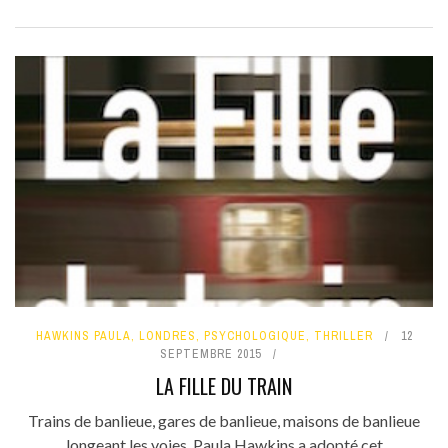
HAWKINS PAULA
,
LONDRES
,
PSYCHOLOGIQUE
,
THRILLER
12
SEPTEMBRE 2015
LA FILLE DU TRAIN
Trains de banlieue, gares de banlieue, maisons de banlieue
longeant les voies. Paula Hawkins a adopté cet