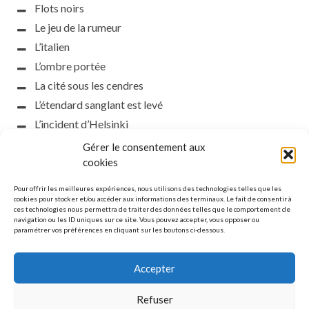
Flots noirs
Le jeu de la rumeur
L’italien
L’ombre portée
La cité sous les cendres
L’étendard sanglant est levé
L’incident d’Helsinki
la petite fasciste
Gérer le consentement aux
cookies
Toutes les nuances de la nuit
Loch noir
Pour offrir les meilleures expériences, nous utilisons des technologies telles que les
cookies pour stocker et/ou accéder aux informations des terminaux. Le fait de consentir à
Que s’obscurcissent le soleil et la lumière
ces technologies nous permettra de traiter des données telles que le comportement de
Le silence
navigation ou les ID uniques sur ce site. Vous pouvez accepter, vous opposer ou
paramétrer vos préférences en cliquant sur les boutons ci-dessous.
La meute
Accepter
Refuser