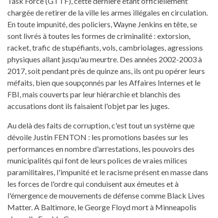
Task Force (GTTF), cette dernière étant officiellement
chargée de retirer de la ville les armes illégales en circulation.
En toute impunité, des policiers, Wayne Jenkins en tête, se
sont livrés à toutes les formes de criminalité : extorsion,
racket, trafic de stupéfiants, vols, cambriolages, agressions
physiques allant jusqu'au meurtre. Des années 2002-2003 à
2017, soit pendant près de quinze ans, ils ont pu opérer leurs
méfaits, bien que soupçonnés par les Affaires Internes et le
FBI, mais couverts par leur hiérarchie et blanchis des
accusations dont ils faisaient l'objet par les juges.
Au delà des faits de corruption, c'est tout un système que
dévoile Justin FENTON : les promotions basées sur les
performances en nombre d'arrestations, les pouvoirs des
municipalités qui font de leurs polices de vraies milices
paramilitaires, l'impunité et le racisme présent en masse dans
les forces de l'ordre qui conduisent aux émeutes et à
l'émergence de mouvements de défense comme Black Lives
Matter. A Baltimore, le George Floyd mort à Minneapolis