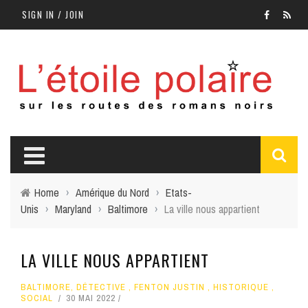
SIGN IN / JOIN
Home
›
Amérique du Nord
›
Etats-
Unis
›
Maryland
›
Baltimore
›
La ville nous appartient
LA VILLE NOUS APPARTIENT
BALTIMORE
,
DÉTECTIVE
,
FENTON JUSTIN
,
HISTORIQUE
,
SOCIAL
30 MAI 2022