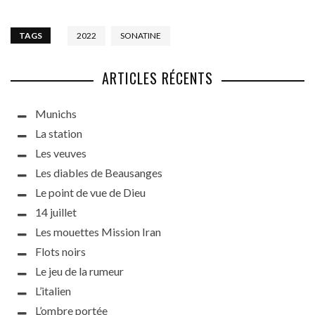
TAGS
2022
SONATINE
ARTICLES RÉCENTS
Munichs
La station
Les veuves
Les diables de Beausanges
Le point de vue de Dieu
14 juillet
Les mouettes Mission Iran
Flots noirs
Le jeu de la rumeur
L’italien
L’ombre portée