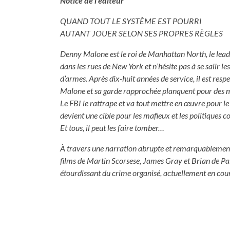
Notice de l'éditeur
QUAND TOUT LE SYSTÈME EST POURRI
AUTANT JOUER SELON SES PROPRES RÈGLES
Denny Malone est le roi de Manhattan North, le leader
dans les rues de New York et n’hésite pas à se salir le
d’armes. Après dix-huit années de service, il est resp
Malone et sa garde rapprochée planquent pour des mill
Le FBI le rattrape et va tout mettre en œuvre pour l
devient une cible pour les mafieux et les politiques 
Et tous, il peut les faire tomber…
À travers une narration abrupte et remarquablement
films de Martin Scorsese, James Gray et Brian de Pa
étourdissant du crime organisé, actuellement en co