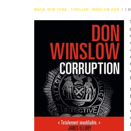
MAFIA
,
NEW YORK
,
THRILLER
,
WINSLOW DON
1 