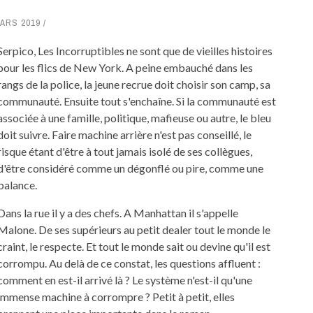
MARS 2019
Serpico, Les Incorruptibles ne sont que de vieilles histoires
pour les flics de New York. A peine embauché dans les
rangs de la police, la jeune recrue doit choisir son camp, sa
communauté. Ensuite tout s'enchaîne. Si la communauté est
associée à une famille, politique, mafieuse ou autre, le bleu
doit suivre. Faire machine arrière n'est pas conseillé, le
risque étant d'être à tout jamais isolé de ses collègues,
d'être considéré comme un dégonflé ou pire, comme une
balance.
Dans la rue il y a des chefs. A Manhattan il s'appelle
Malone. De ses supérieurs au petit dealer tout le monde le
craint, le respecte. Et tout le monde sait ou devine qu'il est
corrompu. Au delà de ce constat, les questions affluent :
comment en est-il arrivé là ? Le système n'est-il qu'une
immense machine à corrompre ? Petit à petit, elles