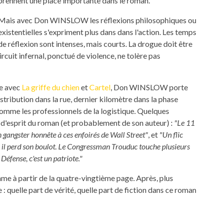
prennent une place importante dans le roman.
Mais avec Don WINSLOW les réflexions philosophiques ou
existentielles s'expriment plus dans dans l'action. Les temps
de réflexion sont intenses, mais courts. La drogue doit être
 circuit infernal, ponctué de violence, ne tolère pas
ue avec
La griffe du chien
et
Cartel
, Don WINSLOW porte
istribution dans la rue, dernier kilomètre dans la phase
omme les professionnels de la logistique. Quelques
 d'esprit du roman (et probablement de son auteur) :
"Le 11
un gangster honnête à ces enfoirés de Wall Street"
, et
"Un flic
 il perd son boulot. Le Congressman Trouduc touche plusieurs
 Défense, c'est un patriote."
me à partir de la quatre-vingtième page. Après, plus
 : quelle part de vérité, quelle part de fiction dans ce roman