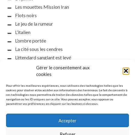
Les mouettes Mission Iran
Flots noirs
Le jeu de la rumeur
L’italien
L’ombre portée
La cité sous les cendres
L’étendard sanglant est levé
L’incident d’Helsinki
Gérer le consentement aux
cookies
la petite fasciste
Toutes les nuances de la nuit
Pour offrir les meilleures expériences, nous utilisons des technologies telles que les
cookies pour stocker et/ou accéder aux informations des terminaux. Le fait de consentir à
Loch noir
ces technologies nous permettra de traiter des données telles que le comportement de
Que s’obscurcissent le soleil et la lumière
navigation ou les ID uniques sur ce site. Vous pouvez accepter, vous opposer ou
paramétrer vos préférences en cliquant sur les boutons ci-dessous.
Le silence
Accepter
Refuser