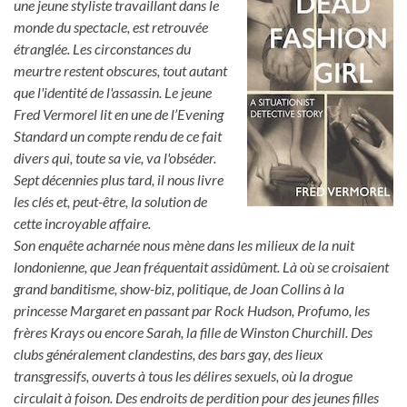
une jeune styliste travaillant dans le
monde du spectacle, est retrouvée
étranglée. Les circonstances du
meurtre restent obscures, tout autant
que l'identité de l'assassin. Le jeune
Fred Vermorel lit en une de l’Evening
Standard un compte rendu de ce fait
divers qui, toute sa vie, va l'obséder.
Sept décennies plus tard, il nous livre
les clés et, peut-être, la solution de
cette incroyable affaire.
Son enquête acharnée nous mène dans les milieux de la nuit
londonienne, que Jean fréquentait assidûment. Là où se croisaient
grand banditisme, show-biz, politique, de Joan Collins à la
princesse Margaret en passant par Rock Hudson, Profumo, les
frères Krays ou encore Sarah, la fille de Winston Churchill. Des
clubs généralement clandestins, des bars gay, des lieux
transgressifs, ouverts à tous les délires sexuels, où la drogue
circulait à foison. Des endroits de perdition pour des jeunes filles