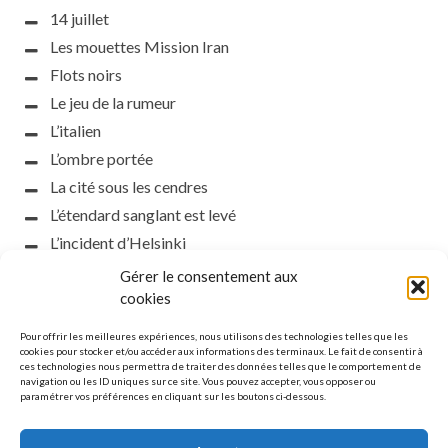
14 juillet
Les mouettes Mission Iran
Flots noirs
Le jeu de la rumeur
L’italien
L’ombre portée
La cité sous les cendres
L’étendard sanglant est levé
L’incident d’Helsinki
la petite fasciste
Gérer le consentement aux
cookies
Toutes les nuances de la nuit
Loch noir
Pour offrir les meilleures expériences, nous utilisons des technologies telles que les
cookies pour stocker et/ou accéder aux informations des terminaux. Le fait de consentir à
Que s’obscurcissent le soleil et la lumière
ces technologies nous permettra de traiter des données telles que le comportement de
Le silence
navigation ou les ID uniques sur ce site. Vous pouvez accepter, vous opposer ou
paramétrer vos préférences en cliquant sur les boutons ci-dessous.
La meute