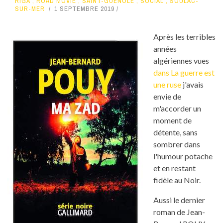
RIGA
,
ROAD MOVIE
,
SAINT-GUÉNOLÉ
,
SOCIAL
,
SOULAC-
SUR-MER
1 SEPTEMBRE 2019
Après les terribles
années
algériennes vues
dans La guerre est
une ruse
j'avais
envie de
m'accorder un
moment de
détente, sans
sombrer dans
l'humour potache
et en restant
fidèle au Noir.
Aussi le dernier
roman de Jean-