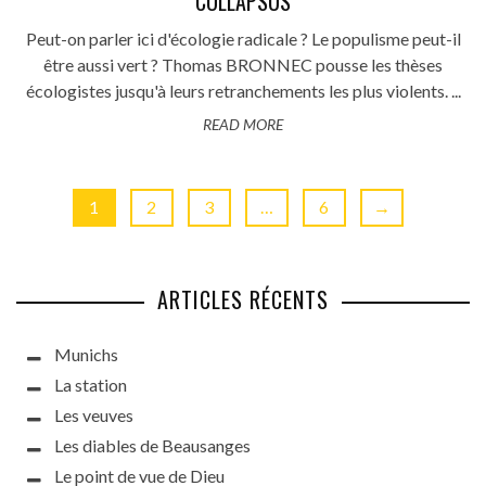
COLLAPSUS
Peut-on parler ici d'écologie radicale ? Le populisme peut-il
être aussi vert ? Thomas BRONNEC pousse les thèses
écologistes jusqu'à leurs retranchements les plus violents. ...
READ MORE
1
2
3
…
6
→
ARTICLES RÉCENTS
Munichs
La station
Les veuves
Les diables de Beausanges
Le point de vue de Dieu