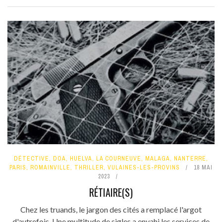
DÉTECTIVE
,
DOA
,
HUELVA
,
LA COURNEUVE
,
MALAGA
,
NANTERRE
,
PARIS
,
ROMAINVILLE
,
THRILLER
,
VULAINES-LES-PROVINS
18 MAI
2023
RÉTIAIRE(S)
Chez les truands, le jargon des cités a remplacé l'argot
d'autrefois. Une multitude de sigles a envahi les services de