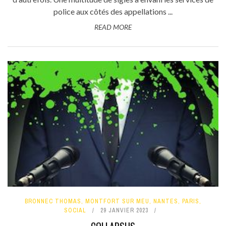
police aux côtés des appellations ...
READ MORE
BRONNEC THOMAS
,
MONTFORT SUR MEU
,
NANTES
,
PARIS
,
SOCIAL
29 JANVIER 2023