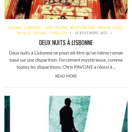
ENIGME
,
LISBONNE
,
LONG ISLAND
,
MONTENEGRO
,
PAVONE CHRIS
,
SEVILLE
,
SOCIAL
,
THRILLER
15 NOVEMBRE 2023
DEUX NUITS À LISBONNE
Deux nuits à Lisbonne ne pourrait être qu'un nième roman
basé sur une disparition. Forcément mystérieuse, comme
toutes les disparitions. Chris PAVONE a réussi à ...
READ MORE