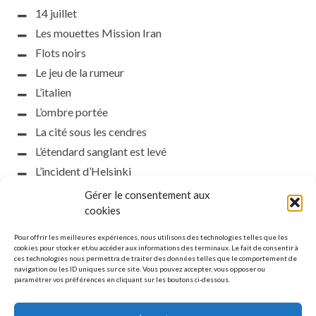
14 juillet
Les mouettes Mission Iran
Flots noirs
Le jeu de la rumeur
L’italien
L’ombre portée
La cité sous les cendres
L’étendard sanglant est levé
L’incident d’Helsinki
la petite fasciste
Gérer le consentement aux
Toutes les nuances de la nuit
cookies
Loch noir
Pour offrir les meilleures expériences, nous utilisons des technologies telles que les
Que s’obscurcissent le soleil et la lumière
cookies pour stocker et/ou accéder aux informations des terminaux. Le fait de consentir à
ces technologies nous permettra de traiter des données telles que le comportement de
Le silence
navigation ou les ID uniques sur ce site. Vous pouvez accepter, vous opposer ou
paramétrer vos préférences en cliquant sur les boutons ci-dessous.
La meute