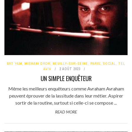
BAT YAM
,
MISHANI DROR
,
NEUILLY-SUR-SEINE
,
PARIS
,
SOCIAL
,
TEL
AVIV
2 AOÛT 2023
UN SIMPLE ENQUÊTEUR
Même les meilleurs enquêteurs comme Avraham Avraham
peuvent éprouver de la lassitude dans leur métier. Aspirer
sortir de la routine, surtout si celle-ci se compose ...
READ MORE