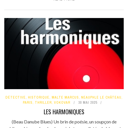
DÉTECTIVE
,
HISTORIQUE
,
MALTE MARCUS
,
NEAUPHLE LE CHÂTEAU
,
PARIS
,
THRILLER
,
VOKOVAR
30 MAI 2025
LES HARMONIQUES
(Beau Danube Blues) Un brin de poésie, un soupçon de