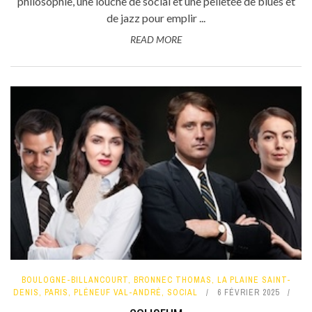
philosophie, une louche de social et une pelletée de blues et
de jazz pour emplir ...
READ MORE
BOULOGNE-BILLANCOURT
,
BRONNEC THOMAS
,
LA PLAINE SAINT-
DENIS
,
PARIS
,
PLÉNEUF VAL-ANDRÉ
,
SOCIAL
6 FÉVRIER 2025