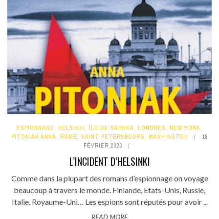
ESPIONNAGE
,
HELSINKI
,
ÎLE DE SARKKA
,
LONDRES
,
NEW YORK
,
PITONIAK ANNA
,
ROME
,
SAINT PETERSBOURG
,
WASHINGTON
18
FÉVRIER 2026
L’INCIDENT D’HELSINKI
Comme dans la plupart des romans d’espionnage on voyage
beaucoup à travers le monde. Finlande, Etats-Unis, Russie,
Italie, Royaume-Uni… Les espions sont réputés pour avoir ...
READ MORE