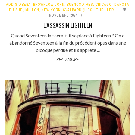
ADDIS-ABEBA
,
BROWNLOW JOHN
,
BUENOS AIRES
,
CHICAGO
,
DAKOTA
DU SUD
,
MILTON
,
NEW YORK
,
SVALBARD (ÎLES)
,
THRILLER
25
NOVEMBRE 2024
L’ASSASSIN EIGHTEEN
Quand Seventeen laissera-t-il sa place à Eighteen ? On a
abandonné Seventeen à la fin du précédent opus dans une
bicoque perdue et il s’apprête ...
READ MORE