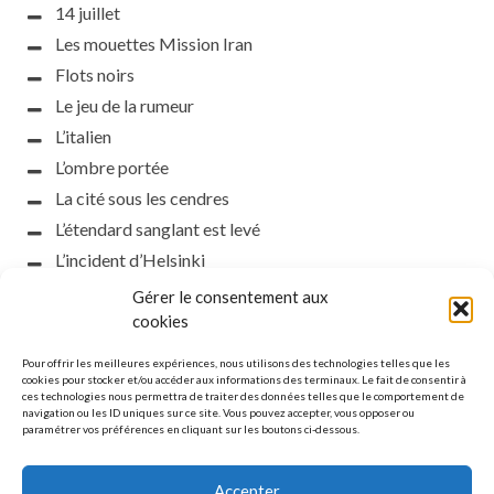
14 juillet
Les mouettes Mission Iran
Flots noirs
Le jeu de la rumeur
L’italien
L’ombre portée
La cité sous les cendres
L’étendard sanglant est levé
L’incident d’Helsinki
la petite fasciste
Gérer le consentement aux
Toutes les nuances de la nuit
cookies
Loch noir
Pour offrir les meilleures expériences, nous utilisons des technologies telles que les
Que s’obscurcissent le soleil et la lumière
cookies pour stocker et/ou accéder aux informations des terminaux. Le fait de consentir à
ces technologies nous permettra de traiter des données telles que le comportement de
Le silence
navigation ou les ID uniques sur ce site. Vous pouvez accepter, vous opposer ou
paramétrer vos préférences en cliquant sur les boutons ci-dessous.
La meute
Accepter