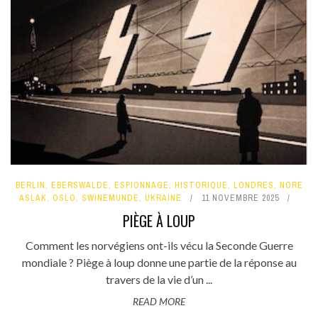
BERLIN
,
EBERSWALDE
,
ESPIONNAGE
,
HISTORIQUE
,
LONDRES
,
NORE
ASLAK
,
OSLO
,
SWINEMUNDE
,
UKRAINE
11 NOVEMBRE 2025
PIÈGE À LOUP
Comment les norvégiens ont-ils vécu la Seconde Guerre
mondiale ? Piège à loup donne une partie de la réponse au
travers de la vie d’un ...
READ MORE