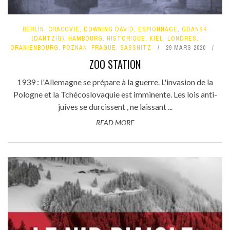
BERLIN
,
CRACOVIE
,
DOWNING DAVID
,
ESPIONNAGE
,
GDANSK
(DANTZIG)
,
HAMBOURG
,
HISTORIQUE
,
KIEL
,
LONDRES
,
ORANIENBOURG
,
POZNAN
,
PRAGUE
,
SASSNITZ
29 MARS 2020
ZOO STATION
1939 : l'Allemagne se prépare à la guerre. L'invasion de la
Pologne et la Tchécoslovaquie est imminente. Les lois anti-
juives se durcissent , ne laissant ...
READ MORE