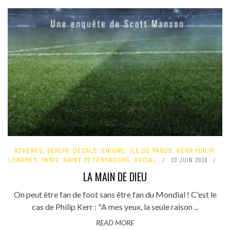
ATHÈNES
,
BERLIN
,
DÉCALÉ
,
ENIGME
,
ILE DE PAROS
,
KERR PHILIP
,
LONDRES
,
PARIS
,
SAINT PETERSBOURG
,
SOCIAL
23 JUIN 2018
LA MAIN DE DIEU
On peut être fan de foot sans être fan du Mondial ! C'est le
cas de Philip Kerr : "A mes yeux, la seule raison ...
READ MORE