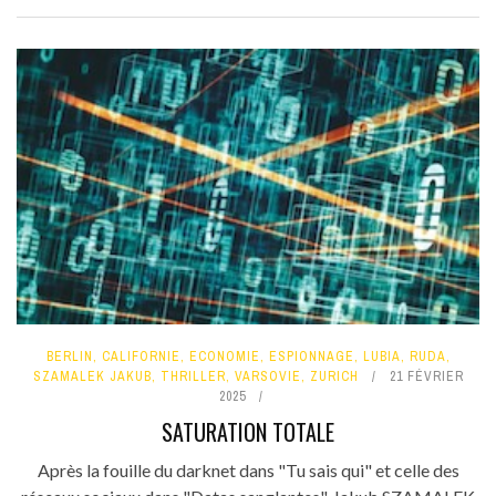
BERLIN
,
CALIFORNIE
,
ECONOMIE
,
ESPIONNAGE
,
LUBIA
,
RUDA
,
SZAMALEK JAKUB
,
THRILLER
,
VARSOVIE
,
ZURICH
21 FÉVRIER
2025
SATURATION TOTALE
Après la fouille du darknet dans "Tu sais qui" et celle des