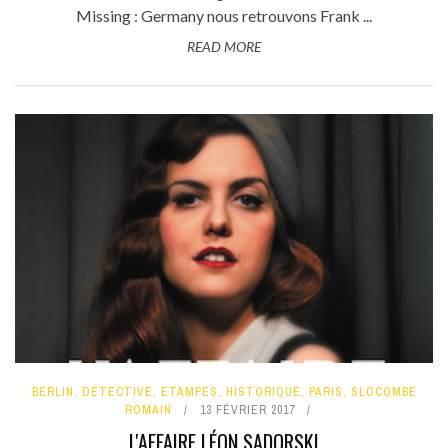
Missing : Germany nous retrouvons Frank ...
READ MORE
BERLIN
,
DÉTECTIVE
,
ETAMPES
,
HISTORIQUE
,
PARIS
,
SLOCOMBE
ROMAIN
13 FÉVRIER 2017
L'AFFAIRE LÉON SADORSKI