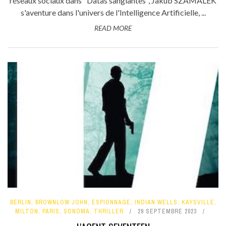
réseaux sociaux dans "Datas sanglantes", Jakub SZAMALEK
s'aventure dans l'univers de l'Intelligence Artificielle, ...
READ MORE
BERLIN
,
BROWNLOW JOHN
,
ESPIONNAGE
,
INDIAN WELLS
,
KAYSVILLE
,
MILTON
,
PARIS
,
SONOMA
,
THRILLER
29 SEPTEMBRE 2023