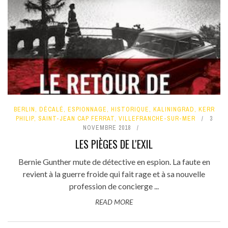
BERLIN
,
DÉCALÉ
,
ESPIONNAGE
,
HISTORIQUE
,
KALININGRAD
,
KERR
PHILIP
,
SAINT-JEAN CAP FERRAT
,
VILLEFRANCHE-SUR-MER
3
NOVEMBRE 2018
LES PIÈGES DE L'EXIL
Bernie Gunther mute de détective en espion. La faute en
revient à la guerre froide qui fait rage et à sa nouvelle
profession de concierge ...
READ MORE