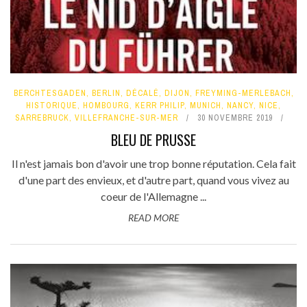
BERCHTESGADEN
,
BERLIN
,
DÉCALÉ
,
DIJON
,
FREYMING-MERLEBACH
,
HISTORIQUE
,
HOMBOURG
,
KERR PHILIP
,
MUNICH
,
NANCY
,
NICE
,
SARREBRUCK
,
VILLEFRANCHE-SUR-MER
30 NOVEMBRE 2019
BLEU DE PRUSSE
Il n'est jamais bon d'avoir une trop bonne réputation. Cela fait
d'une part des envieux, et d'autre part, quand vous vivez au
coeur de l'Allemagne ...
READ MORE