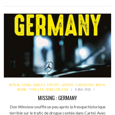
BERLIN
,
CORAL GABLES
,
ERFURT
,
JASPER
,
LUNEBOURG
,
MAFIA
,
MIAMI
,
THRILLER
,
WINSLOW DON
8 MAI 2018
MISSING : GERMANY
Don Winslow souffle un peu après la fresque historique
terrible sur le trafic de drogue contée dans Cartel. Avec