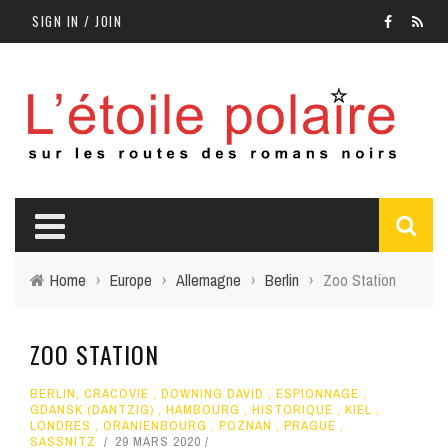
SIGN IN / JOIN
Home
›
Europe
›
Allemagne
›
Berlin
›
Zoo Station
ZOO STATION
BERLIN
,
CRACOVIE
,
DOWNING DAVID
,
ESPIONNAGE
,
GDANSK (DANTZIG)
,
HAMBOURG
,
HISTORIQUE
,
KIEL
,
LONDRES
,
ORANIENBOURG
,
POZNAN
,
PRAGUE
,
SASSNITZ
29 MARS 2020