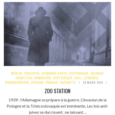
BERLIN
,
CRACOVIE
,
DOWNING DAVID
,
ESPIONNAGE
,
GDANSK
(DANTZIG)
,
HAMBOURG
,
HISTORIQUE
,
KIEL
,
LONDRES
,
ORANIENBOURG
,
POZNAN
,
PRAGUE
,
SASSNITZ
29 MARS 2020
ZOO STATION
1939 : l'Allemagne se prépare à la guerre. L'invasion de la
Pologne et la Tchécoslovaquie est imminente. Les lois anti-
juives se durcissent , ne laissant ...