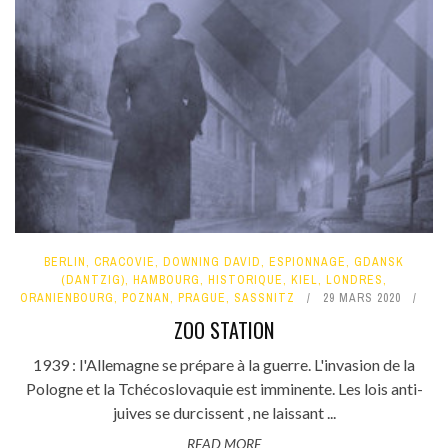
BERLIN
,
CRACOVIE
,
DOWNING DAVID
,
ESPIONNAGE
,
GDANSK
(DANTZIG)
,
HAMBOURG
,
HISTORIQUE
,
KIEL
,
LONDRES
,
ORANIENBOURG
,
POZNAN
,
PRAGUE
,
SASSNITZ
29 MARS 2020
ZOO STATION
1939 : l'Allemagne se prépare à la guerre. L'invasion de la
Pologne et la Tchécoslovaquie est imminente. Les lois anti-
juives se durcissent , ne laissant ...
READ MORE