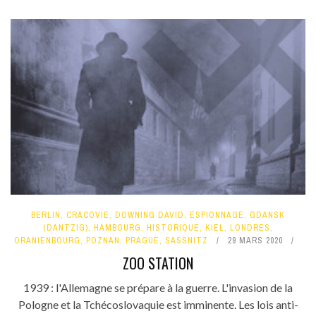
BERLIN
,
CRACOVIE
,
DOWNING DAVID
,
ESPIONNAGE
,
GDANSK
(DANTZIG)
,
HAMBOURG
,
HISTORIQUE
,
KIEL
,
LONDRES
,
ORANIENBOURG
,
POZNAN
,
PRAGUE
,
SASSNITZ
29 MARS 2020
ZOO STATION
1939 : l'Allemagne se prépare à la guerre. L'invasion de la
Pologne et la Tchécoslovaquie est imminente. Les lois anti-