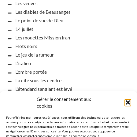
Les veuves
Les diables de Beausanges
Le point de vue de Dieu
14 juillet
Les mouettes Mission Iran
Flots noirs
Le jeu de la rumeur
L’italien
L’ombre portée
La cité sous les cendres
L’étendard sanglant est levé
L’incident d’Helsinki
Gérer le consentement aux
cookies
la petite fasciste
Toutes les nuances de la nuit
Pour offrir les meilleures expériences, nous utilisons des technologies telles que les
cookies pour stocker et/ou accéder aux informations des terminaux. Le fait de consentir à
Loch noir
ces technologies nous permettra de traiter des données telles que le comportement de
Que s’obscurcissent le soleil et la lumière
navigation ou les ID uniques sur ce site. Vous pouvez accepter, vous opposer ou
paramétrer vos préférences en cliquant sur les boutons ci-dessous.