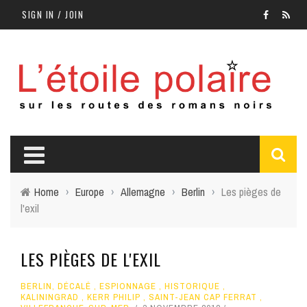
SIGN IN / JOIN
Home
›
Europe
›
Allemagne
›
Berlin
›
Les pièges de
l'exil
LES PIÈGES DE L'EXIL
BERLIN
,
DÉCALÉ
,
ESPIONNAGE
,
HISTORIQUE
,
KALININGRAD
,
KERR PHILIP
,
SAINT-JEAN CAP FERRAT
,