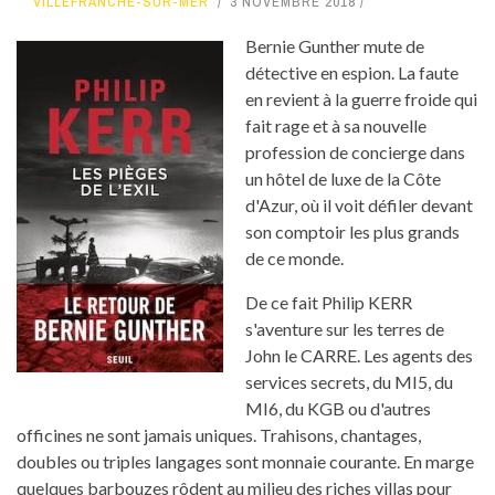
VILLEFRANCHE-SUR-MER
3 NOVEMBRE 2018
Bernie Gunther mute de
détective en espion. La faute
en revient à la guerre froide qui
fait rage et à sa nouvelle
profession de concierge dans
un hôtel de luxe de la Côte
d'Azur, où il voit défiler devant
son comptoir les plus grands
de ce monde.
De ce fait Philip KERR
s'aventure sur les terres de
John le CARRE. Les agents des
services secrets, du MI5, du
MI6, du KGB ou d'autres
officines ne sont jamais uniques. Trahisons, chantages,
doubles ou triples langages sont monnaie courante. En marge
quelques barbouzes rôdent au milieu des riches villas pour