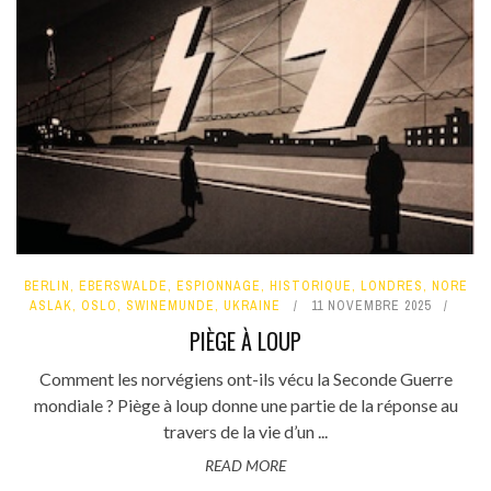
BERLIN
,
EBERSWALDE
,
ESPIONNAGE
,
HISTORIQUE
,
LONDRES
,
NORE
ASLAK
,
OSLO
,
SWINEMUNDE
,
UKRAINE
11 NOVEMBRE 2025
PIÈGE À LOUP
Comment les norvégiens ont-ils vécu la Seconde Guerre
mondiale ? Piège à loup donne une partie de la réponse au
travers de la vie d’un ...
READ MORE