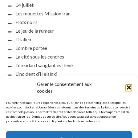
14 juillet
Les mouettes Mission Iran
Flots noirs
Le jeu de la rumeur
L’italien
L’ombre portée
La cité sous les cendres
L’étendard sanglant est levé
L’incident d’Helsinki
la petite fasciste
Gérer le consentement aux
Toutes les nuances de la nuit
cookies
Loch noir
Pour offrir les meilleures expériences, nous utilisons des technologies telles que les
Que s’obscurcissent le soleil et la lumière
cookies pour stocker et/ou accéder aux informations des terminaux. Le fait de consentir à
ces technologies nous permettra de traiter des données telles que le comportement de
Le silence
navigation ou les ID uniques sur ce site. Vous pouvez accepter, vous opposer ou
paramétrer vos préférences en cliquant sur les boutons ci-dessous.
La meute