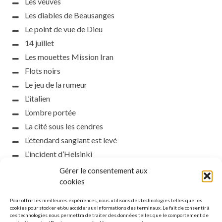
Les veuves
Les diables de Beausanges
Le point de vue de Dieu
14 juillet
Les mouettes Mission Iran
Flots noirs
Le jeu de la rumeur
L’italien
L’ombre portée
La cité sous les cendres
L’étendard sanglant est levé
L’incident d’Helsinki
la petite fasciste
Gérer le consentement aux
cookies
Toutes les nuances de la nuit
Loch noir
Pour offrir les meilleures expériences, nous utilisons des technologies telles que les
cookies pour stocker et/ou accéder aux informations des terminaux. Le fait de consentir à
Que s’obscurcissent le soleil et la lumière
ces technologies nous permettra de traiter des données telles que le comportement de