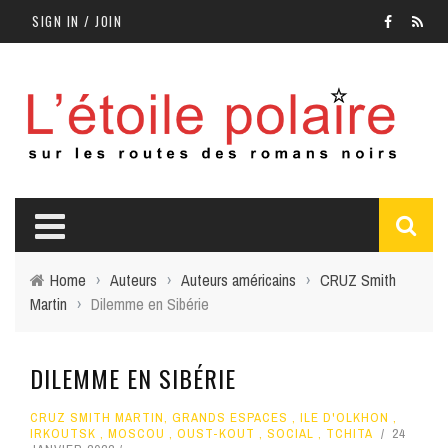
SIGN IN / JOIN
Home
›
Auteurs
›
Auteurs américains
›
CRUZ Smith
Martin
›
Dilemme en Sibérie
DILEMME EN SIBÉRIE
CRUZ SMITH MARTIN
,
GRANDS ESPACES
,
ILE D'OLKHON
,
IRKOUTSK
,
MOSCOU
,
OUST-KOUT
,
SOCIAL
,
TCHITA
24