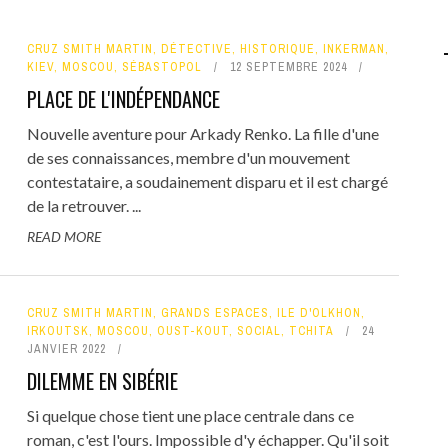
CRUZ SMITH MARTIN
,
DÉTECTIVE
,
HISTORIQUE
,
INKERMAN
,
KIEV
,
MOSCOU
,
SÉBASTOPOL
12 SEPTEMBRE 2024
PLACE DE L'INDÉPENDANCE
Nouvelle aventure pour Arkady Renko. La fille d'une
de ses connaissances, membre d'un mouvement
contestataire, a soudainement disparu et il est chargé
de la retrouver. ...
READ MORE
CRUZ SMITH MARTIN
,
GRANDS ESPACES
,
ILE D'OLKHON
,
IRKOUTSK
,
MOSCOU
,
OUST-KOUT
,
SOCIAL
,
TCHITA
24
JANVIER 2022
DILEMME EN SIBÉRIE
Si quelque chose tient une place centrale dans ce
roman, c'est l'ours. Impossible d'y échapper. Qu'il soit