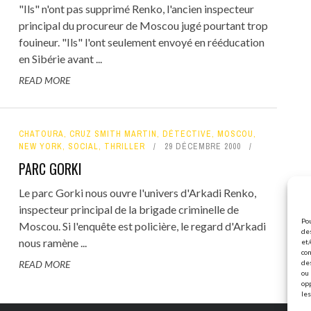
"Ils" n'ont pas supprimé Renko, l'ancien inspecteur
principal du procureur de Moscou jugé pourtant trop
fouineur. "Ils" l'ont seulement envoyé en rééducation
en Sibérie avant ...
READ MORE
CHATOURA
,
CRUZ SMITH MARTIN
,
DÉTECTIVE
,
MOSCOU
,
NEW YORK
,
SOCIAL
,
THRILLER
29 DÉCEMBRE 2000
PARC GORKI
Le parc Gorki nous ouvre l'univers d'Arkadi Renko,
inspecteur principal de la brigade criminelle de
Pou
Moscou. Si l'enquête est policière, le regard d'Arkadi
des
nous ramène ...
et/
con
READ MORE
de
ou 
op
les