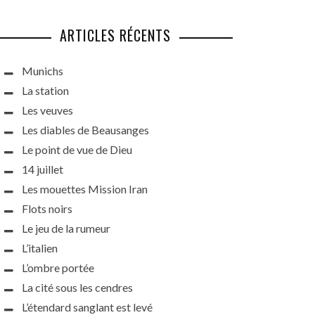
ARTICLES RÉCENTS
Munichs
La station
Les veuves
Les diables de Beausanges
Le point de vue de Dieu
14 juillet
Les mouettes Mission Iran
Flots noirs
Le jeu de la rumeur
L’italien
L’ombre portée
La cité sous les cendres
L’étendard sanglant est levé